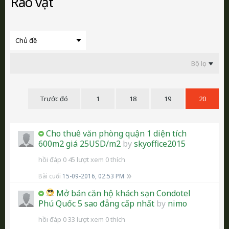
Rao vặt
Bộ lọc
Trước đó
1
18
19
20
Cho thuê văn phòng quận 1 diện tích
600m2 giá 25USD/m2
by
skyoffice2015
hồi đáp 0
45 lượt xem
0 thích
Bài cuối
15-09-2016, 02:53 PM
Mở bán căn hộ khách sạn Condotel
Phú Quốc 5 sao đẳng cấp nhất
by
nimo
hồi đáp 0
33 lượt xem
0 thích