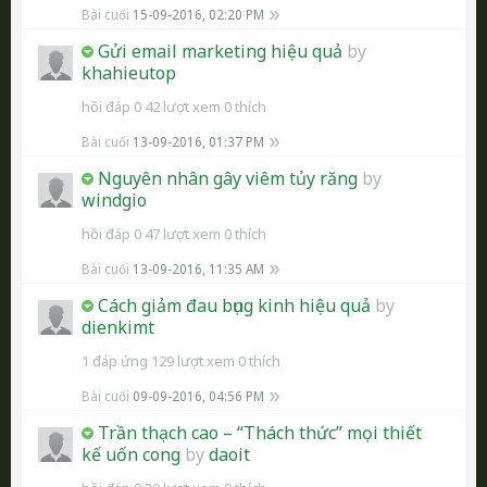
Bài cuối
15-09-2016, 02:20 PM
Gửi email marketing hiệu quả
by
khahieutop
hồi đáp 0
42 lượt xem
0 thích
Bài cuối
13-09-2016, 01:37 PM
Nguyên nhân gây viêm tủy răng
by
windgio
hồi đáp 0
47 lượt xem
0 thích
Bài cuối
13-09-2016, 11:35 AM
Cách giảm đau bụng kinh hiệu quả
by
dienkimt
1 đáp ứng
129 lượt xem
0 thích
Bài cuối
09-09-2016, 04:56 PM
Trần thạch cao – “Thách thức” mọi thiết
kế uốn cong
by
daoit