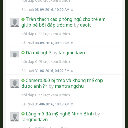
hồi đáp 0
30 lượt xem
0 thích
Bài cuối
08-09-2016, 10:00 AM
Trần thạch cao phòng ngủ cho trẻ em
giúp bé bồi đắp ước mơ
by
daoit
hồi đáp 0
22 lượt xem
0 thích
Bài cuối
08-09-2016, 09:58 AM
Đá mỹ nghệ
by
langmodavn
hồi đáp 0
49 lượt xem
0 thích
Bài cuối
31-08-2016, 04:02 PM
Camera360 bị treo và không thể chụp
được ảnh ?*
by
mantrangchu
hồi đáp 0
77 lượt xem
0 thích
Bài cuối
31-08-2016, 10:18 AM
Lăng mộ đá mỹ nghệ Ninh Bình
by
langmodavn