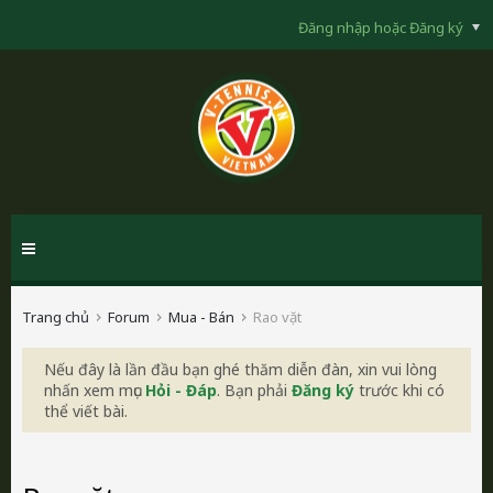
Đăng nhập hoặc Đăng ký
Trang chủ
Forum
Mua - Bán
Rao vặt
Nếu đây là lần đầu bạn ghé thăm diễn đàn, xin vui lòng
nhấn xem mục
Hỏi - Đáp
. Bạn phải
Đăng ký
trước khi có
thể viết bài.