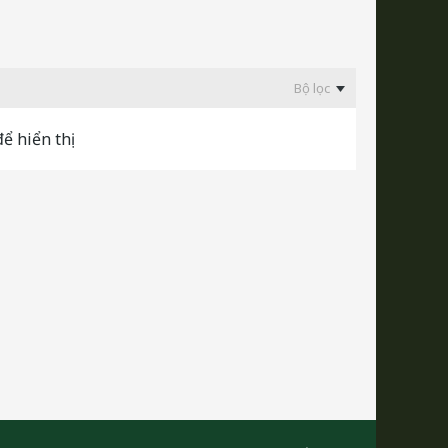
Bộ lọc
ể hiển thị