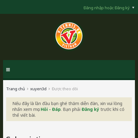
Đăng nhập hoặc Đăng ký
Trang chủ
xuyen3d
Được theo dõi
Nếu đây là lần đầu bạn ghé thăm diễn đàn, xin vui lòng
nhấn xem mục
Hỏi - Đáp
. Bạn phải
Đăng ký
trước khi có
thể viết bài.