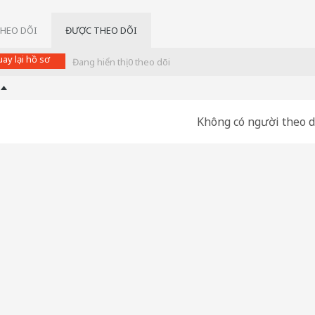
THEO DÕI
ĐƯỢC THEO DÕI
ay lại hồ sơ
Đang hiển thị
0
theo dõi
Không có người theo dõ