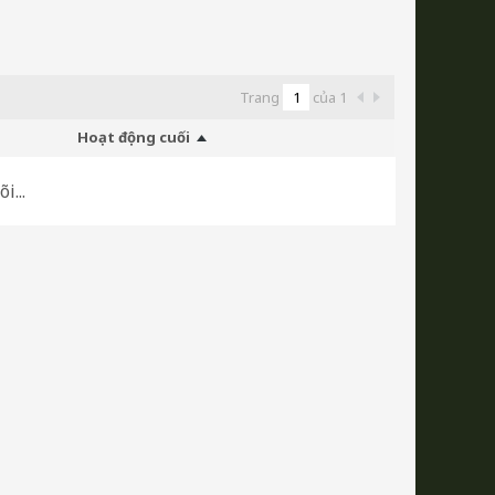
Trang
của
1
Hoạt động cuối
i...