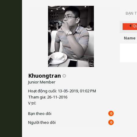
BẠN 
Qu
Name
Khuongtran
Junior Member
Hoạt động cuối: 13-05-2019, 01:02 PM
Tham gia: 26-11-2016
Vị trí:
Bạn theo dõi
0
Người theo dõi
0