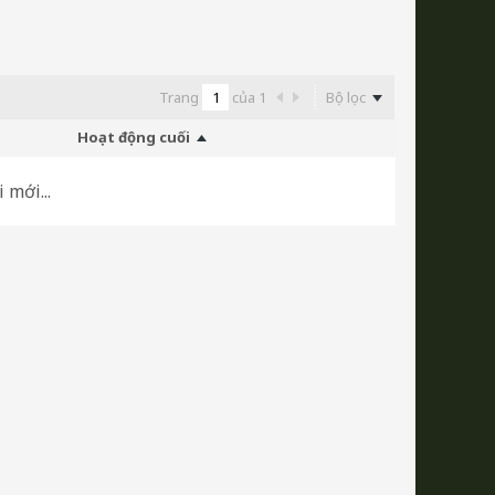
Trang
của
1
Bộ lọc
Hoạt động cuối
 mới...