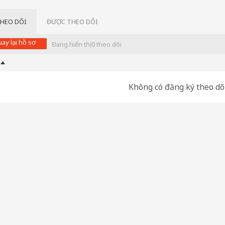
THEO DÕI
ĐƯỢC THEO DÕI
ay lại hồ sơ
Đang hiển thị
0
theo dõi
Không có đăng ký theo dõi