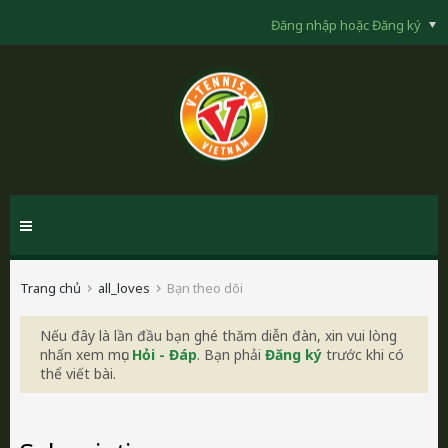
Đăng nhập hoặc Đăng ký
Trang chủ
all_loves
Bạn theo dõi
Nếu đây là lần đầu bạn ghé thăm diễn đàn, xin vui lòng
nhấn xem mục
Hỏi - Đáp
. Bạn phải
Đăng ký
trước khi có
thể viết bài.