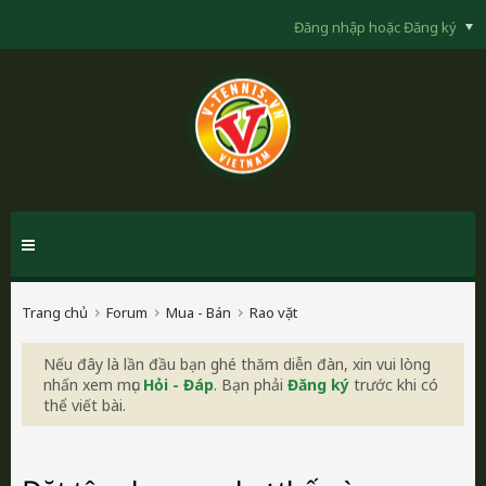
Đăng nhập hoặc Đăng ký
Trang chủ
Forum
Mua - Bán
Rao vặt
Nếu đây là lần đầu bạn ghé thăm diễn đàn, xin vui lòng
nhấn xem mục
Hỏi - Đáp
. Bạn phải
Đăng ký
trước khi có
thể viết bài.