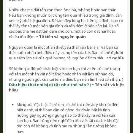
Nhiều cha mẹ đặt tên con theo ông bà, họ hàng hoặc bạn thân.
Nếu bạn không muốn bị trùng tên quá nhiều trong gia đình, cần
xem kỹ phả hệ gia đình. Để làm đẹp lòng hai bên gia đình, bạn có
thể lấy tên từ một bên gia đình và tên đệm ở bên còn lại. Đa số
các bậc cha mẹ đặt tên đệm cho con, một số còn đặt hai hoặc
nhiều tên đệm.
• Tổ tiên và nguyên quán
Nguyên quán là một phần thiết yếu thể hiện bé là ai, và bạn có
thể muốn phản ánh điều này trong tên của bé. Bạn có thể đọc lướt
qua sách lịch sử của quê hương cội nguồn để tìm hiểu.
• Ý nghĩa
Sẽ không ai đối xử khác biệt với con bạn chỉ vì tên của bé trùng
với tên một nhân vật nổi tiếng hoặc nhân vật lịch sử nào đó,
nhưng nguồn gốc của cái tên là điều bạn nên tìm hiểu cẩn thận. (
Dấu hiệu thai nhi bị dị tật như thế nào ?
)
• Tên tắt và biệt
hiệu
Mọi người, đặc biệt là trẻ em, có thể trở nên ác ý khi nói đến
biệt danh, vì thế bạn cần cố gắng dự đoán bất kỳ tình
huống gây ngượng ngùng nào có thể xảy ra với tên của
con bạn. Bạn cũng nên nghĩ đến tên viết tắt của bé khi đặt
tên con để không vô tình tạo ra những liên tưởng không
hay.