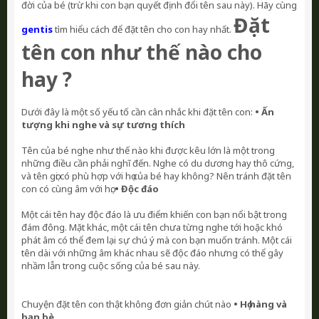
đời của bé (trừ khi con bạn quyết định đổi tên sau này). Hãy cùng
Đặt
gentis
tìm hiểu cách để đặt tên cho con hay nhất.
tên con như thế nào cho
hay ?
Dưới đây là một số yếu tố cần cân nhắc khi đặt tên con:
• Ấn
tượng khi nghe và sự tương thích
Tên của bé nghe như thế nào khi được kêu lớn là một trong
những điều cần phải nghĩ đến. Nghe có du dương hay thô cứng,
và tên gọi có phù hợp với họ của bé hay không? Nên tránh đặt tên
con có cùng âm với họ.
• Độc đáo
Một cái tên hay độc đáo là ưu điểm khiến con bạn nổi bật trong
đám đông. Mặt khác, một cái tên chưa từng nghe tới hoặc khó
phát âm có thể đem lại sự chú ý mà con bạn muốn tránh. Một cái
tên dài với những âm khác nhau sẽ độc đáo nhưng có thể gây
nhầm lẫn trong cuộc sống của bé sau này.
Chuyện đặt tên con thật không đơn giản chút nào
• Họ hàng và
bạn bè