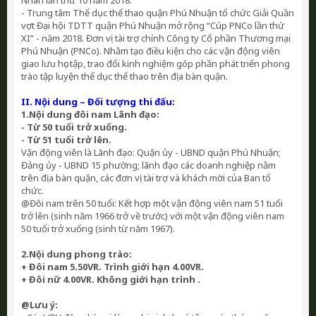
Nhân lần thứ 10 năm 2018.
- Trung tâm Thể dục thể thao quận Phú Nhuận tổ chức Giải Quần
vợt Đại hội TDTT quận Phú Nhuận mở rộng “Cúp PNCo lần thứ
XI” - năm 2018. Đơn vị tài trợ chính Công ty Cổ phần Thương mại
Phú Nhuận (PNCo). Nhằm tạo điều kiện cho các vận động viên
giao lưu học tập, trao đổi kinh nghiệm góp phần phát triển phong
trào tập luyện thể dục thể thao trên địa bàn quận.
II. Nội dung – Đối tượng thi đấu:
1.Nội dung đôi nam Lãnh đạo:
- Từ 50 tuổi trở xuống.
- Từ 51 tuổi trở lên.
Vận động viên là Lãnh đạo: Quận ủy - UBND quận Phú Nhuận;
Đảng ủy - UBND 15 phường; lãnh đạo các doanh nghiệp nằm
trên địa bàn quận, các đơn vị tài trợ và khách mời của Ban tổ
chức.
@Đôi nam trên 50 tuổi: Kết hợp một vận động viên nam 51 tuổi
trở lên (sinh năm 1966 trở về trước) với một vận động viên nam
50 tuổi trở xuống (sinh từ năm 1967).
2.Nội dung phong trào:
+ Đôi nam 5.50VR. Trình giới hạn 4.00VR.
+ Đôi nữ 4.00VR. Không giới hạn trình .
@Lưu ý: