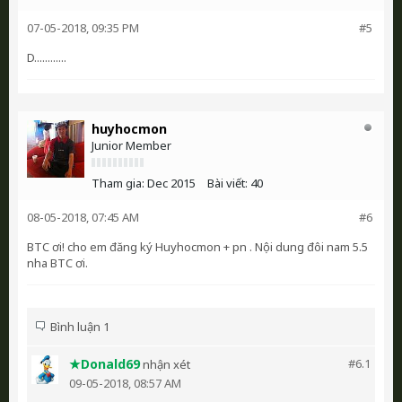
07-05-2018, 09:35 PM
#5
D............
huyhocmon
Junior Member
Tham gia:
Dec 2015
Bài viết:
40
08-05-2018, 07:45 AM
#6
BTC ơi! cho em đăng ký Huyhocmon + pn . Nội dung đôi nam 5.5
nha BTC ơi.
Bình luận 1
★Donald69
#6.
1
nhận xét
09-05-2018, 08:57 AM