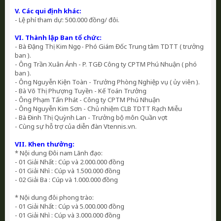
V. Các qui định khác:
- Lệ phí tham dự: 500.000 đồng/ đôi.
VI. Thành lập Ban tổ chức:
- Bà Đặng Thị Kim Ngọc - Phó Giám Đốc Trung tâm TDTT ( trưởng
ban ).
- Ông Trần Xuân Ánh - P. TGĐ Công ty CPTM Phú Nhuận ( phó
ban ).
- Ông Nguyễn Kiện Toàn - Trưởng Phòng Nghiệp vụ ( ủy viên ).
- Bà Võ Thị Phượng Tuyền - Kế Toán Trưởng
- Ông Phạm Tấn Phát - Công ty CPTM Phú Nhuận
- Ông Nguyễn Kim Sơn - Chủ nhiệm CLB TDTT Rạch Miễu
- Bà Đinh Thị Quỳnh Lan - Trưởng bộ môn Quần vợt
- Cùng sự hỗ trợ của diễn đàn Vtennis.vn.
VII. Khen thưởng:
* Nội dung Đôi nam Lãnh đạo:
- 01 Giải Nhất : Cúp và 2.000.000 đồng
- 01 Giải Nhì : Cúp và 1.500.000 đồng
- 02 Giải Ba : Cúp và 1.000.000 đồng
* Nội dung đôi phong trào:
- 01 Giải Nhất : Cúp và 5.000.000 đồng
- 01 Giải Nhì : Cúp và 3.000.000 đồng