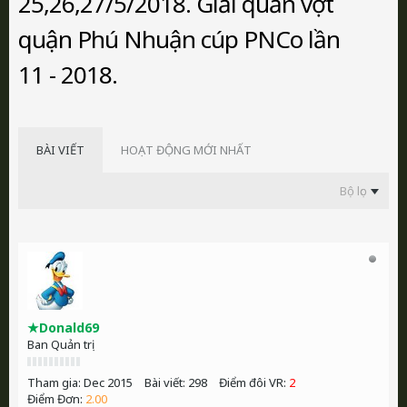
25,26,27/5/2018. Giải quần vợt
quận Phú Nhuận cúp PNCo lần
11 - 2018.
BÀI VIẾT
HOẠT ĐỘNG MỚI NHẤT
Bộ lọc
★Donald69
Ban Quản trị
Tham gia:
Dec 2015
Bài viết:
298
Điểm đôi VR:
2
Điểm Đơn:
2.00