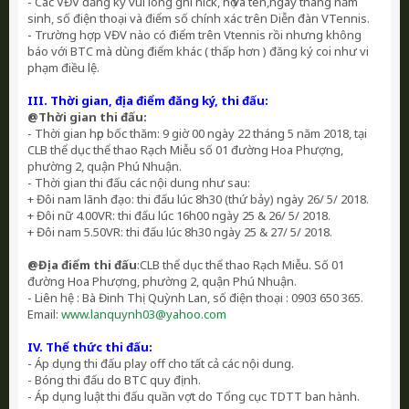
- Các VĐV đăng ký vui lòng ghi nick, họ và tên,ngày tháng năm
sinh, số điện thoại và điểm số chính xác trên Diễn đàn VTennis.
- Trường hợp VĐV nào có điểm trên Vtennis rồi nhưng không
báo với BTC mà dùng điểm khác ( thấp hơn ) đăng ký coi như vi
phạm điều lệ.
III. Thời gian, địa điểm đăng ký, thi đấu:
@Thời gian thi đấu:
- Thời gian họp bốc thăm: 9 giờ 00 ngày 22 tháng 5 năm 2018, tại
CLB thể dục thể thao Rạch Miễu số 01 đường Hoa Phượng,
phường 2, quận Phú Nhuận.
- Thời gian thi đấu các nội dung như sau:
+ Đôi nam lãnh đạo: thi đấu lúc 8h30 (thứ bảy) ngày 26/ 5/ 2018.
+ Đôi nữ 4.00VR: thi đấu lúc 16h00 ngày 25 & 26/ 5/ 2018.
+ Đôi nam 5.50VR: thi đấu lúc 8h30 ngày 25 & 27/ 5/ 2018.
@Địa điểm thi đấu
:CLB thể dục thể thao Rạch Miễu. Số 01
đường Hoa Phượng, phường 2, quận Phú Nhuận.
- Liên hệ : Bà Đinh Thị Quỳnh Lan, số điện thoại : ‪0903 650 365‬.
Email:
www.lanquynh03@yahoo.com
IV. Thể thức thi đấu:
- Áp dụng thi đấu play off cho tất cả các nội dung.
- Bóng thi đấu do BTC quy định.
- Áp dụng luật thi đấu quần vợt do Tổng cục TDTT ban hành.