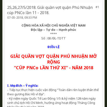
25,26,27/5/2018. Giải quần vợt quận Phú Nhuận
#1
cúp PNCo lần 11 - 2018.
07-05-2018, 09:33 PM
CỘNG HÒA XÃ HỘI CHỦ NGHĨA VIỆT NAM
Độc lập – Tự do – Hạnh phúc
****
Số : 08 /ĐL-TDTT
ĐIỀU LỆ
GIẢI QUẦN VỢT QUẬN PHÚ NHUẬN MỞ
RỘNG
“CÚP PNCo LẦN THỨ XI” - NĂM 2018
I. Mục đích – Ý nghĩa:
- Tiếp tục thực hiện cuộc vận động “Toàn dân rèn luyện thân thể
theo gương Bác Hồ vĩ đại”.
- Kỷ niệm ngày Quốc Tế Lao Động 1/5 & kỷ niệm 128 năm ngày
sinh chủ tịch Hồ Chí Minh, hưởng ứng hoạt động Tháng Công