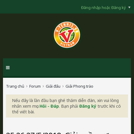
Đăng nhập hoặc Đăng ký
Trang chủ
Forum
Giải đấu
Giải Phong trào
Nếu đây là lần đầu bạn ghé thăm diễn đàn, xin vui lòng
nhấn xem mục
Hỏi - Đáp
. Bạn phải
Đăng ký
trước khi có
thể viết bài.