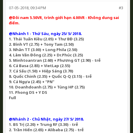
07-05-2018, 09:34 PM
#3
@Đôi nam 5.50VR, trình giới hạn 4.00VR - Không dung sai
điểm.
@Nhánh 1 - Thứ Sáu, ngày 25/ 5/ 2018.
1. Thái Tuấn Kiều (2.05) + Thư BĐ (3.25)
2. Bình VT (2.75) + Tony Tam (2.50)
3. Nhân TT (3.00) + Long Phila (2.50)
4. Lâm Văn Đông (2.25) + Dr.Phúc (3.25)
5. Minhtoantran (2.60) + Phương GT (2.90) - trễ
6. Cá Basa (2.85) + VietLap (2.55)
7. Cá Sấu (1.50) + Hiệp Sáng (3.70)
8. Quốc Chinh (2.35) + Quốc Q-Q (3.15) - trễ
9. Cá Ngựa (2.45) + “PN”
10. Doanhdoanh (2.75) + Tùng HP (2.75)
11. Phong DS + Y DS
Full
@Nhánh 2 - Chủ Nhật, ngày 27/ 5/ 2018.
1. BS Trị (2.20) + Trung RF (3.30) - trễ
2. Trần Hiển (2.65) + Alibaba (2.75) - trễ