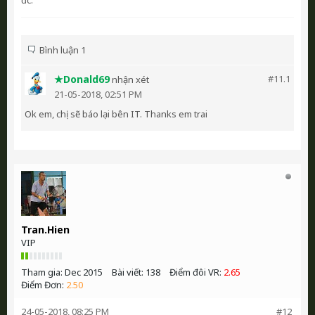
Bình luận 1
★Donald69
#11.
1
nhận xét
21-05-2018, 02:51 PM
Ok em, chị sẽ báo lại bên IT. Thanks em trai
Tran.Hien
VIP
Tham gia:
Dec 2015
Bài viết:
138
Điểm đôi VR:
2.65
Điểm Đơn:
2.50
24-05-2018, 08:25 PM
#12