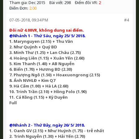
Tham gia:
Dec 2015
Bài viết:
298
Điểm đôi VR:
2
Điểm Đơn:
2.00
07-05-2018, 09:34 PM
#4
Đôi nữ 4.00VR, không dung sai điểm.
@Nhánh 1 - Thứ Sáu, ngày 25/ 5/ 2018.
1. Marynguyen (2.15) + Thu Vân
2. Như Quỳnh + Quý BD
3. Minh Thư (1.25) + Lan Châu (2.75)
4. Hoàng Liên (1.15) + Xuân Yến (2.60)
5. Kim Thanh (1.40) + AB Nguyễn
6. Biển (1.70) + Hương BD (2.30)
7. Phượng Ngô (1.50) + Hoaxuongrong (2.15)
8. Ánh NVHLĐ + Kim Q7
9. Hà Cẩm (1.00) + Hà LA (2.60)
10. Trinh Trần (2.10) + Hồng Polo (1.90)
11. Cá Rồng (1.15) + Kỳ Duyên
Full
@Nhánh 2 - Thứ Bảy, ngày 26/ 5/ 2018.
1. Oanh GV (2.15) + Như Huỳnh (1.75) - trễ nhất
2. Trinh Nguyễn (1.30) + Hải Yến (2.70)