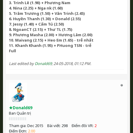
3. Trinh Lê (1.90) + Phương Nam
4. Nina (2.25) + Nga nk (1.60)
5. Trâm Trương (1.50) + Vân Trinh (2.45)
6. Huyền Thanh (1.30) + Donald (2.55)
7. Jessy (1.40) + Cẩm Tú (2.50)
8. NgoanCT (2.15) + Thư TL (1.75)
9. Phương Masha (2.00) + Hương Lâm (2.00)
10. Maivang (2.15) + Heo Em (1.65) - trễ nhất
11. Khanh Khanh (1.95) + PHuong TSN - trễ
Full
Last edited by
Donald69
;
24-05-2018, 01:12 PM
.
★Donald69
Ban Quản trị
Tham gia:
Dec 2015
Bài viết:
298
Điểm đôi VR:
2
Điểm Đơn:
2.00