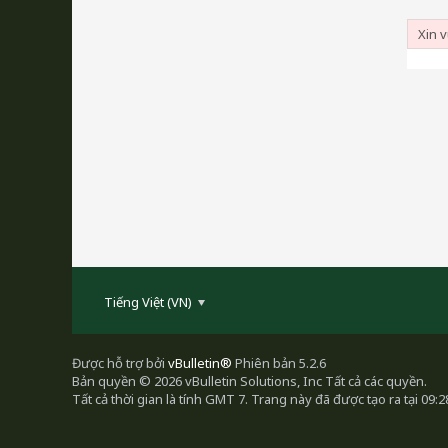
Xin 
Tiếng Việt (VN)
Được hỗ trợ bởi
vBulletin®
Phiên bản 5.2.6
Bản quyền © 2026 vBulletin Solutions, Inc Tất cả các quyền.
Tất cả thời gian là tính GMT 7. Trang này đã được tạo ra tại 09: