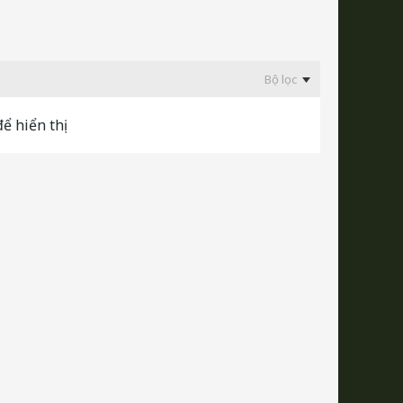
Bộ lọc
ể hiển thị