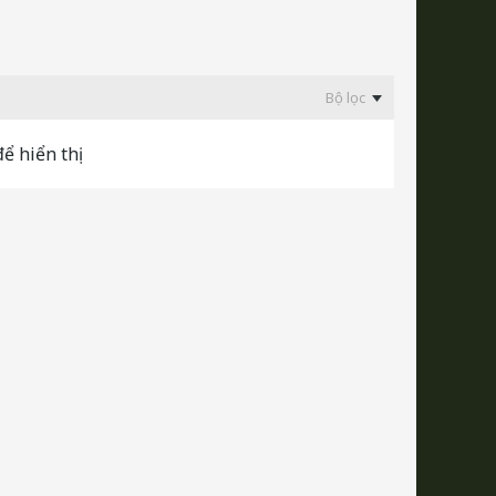
Bộ lọc
ể hiển thị