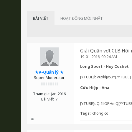
BÀI VIẾT
HOẠT ĐỘNG MỚI NHẤT
Giải Quần vợt CLB Hội
19-01-2016, 09:24 AM
Long Sport - Huy Coshet
★V-Quản lý ★
[YTUBE]bV6xkiJy53Y[/YTUBE]
Super Moderator
Cửu Hiệp - Ana
Tham gia:
Jan 2016
Bài viết:
7
[YTUBE]eQi1llOPHmQ[/YTUBE
Tags:
Không có