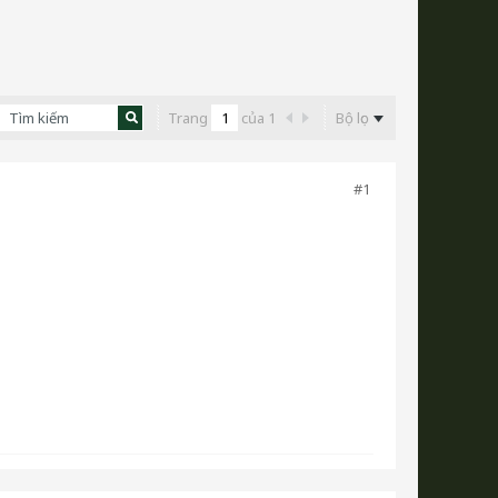
Trang
của
1
Bộ lọc
#1