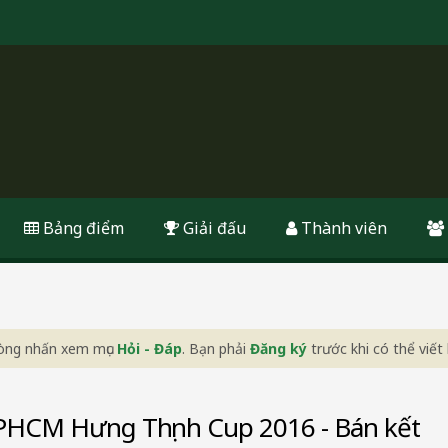
Bảng điểm
Giải đấu
Thành viên
 lòng nhấn xem mục
Hỏi - Đáp
. Bạn phải
Đăng ký
trước khi có thể viết 
PHCM Hưng Thịnh Cup 2016 - Bán kết