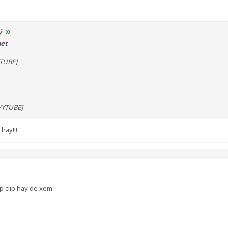
ý
het
YTUBE]
/YTUBE]
hay!!!
p clip hay de xem