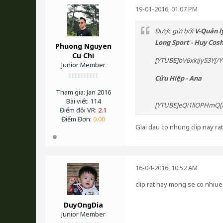
19-01-2016, 01:07 PM
Được gửi bởi
V-Quản l
Long Sport - Huy Cos
Phuong Nguyen
Cu Chi
[YTUBE]bV6xkiJy53Y[/
Junior Member
Cửu Hiệp - Ana
Tham gia:
Jan 2016
Bài viết:
114
[YTUBE]eQi1llOPHmQ[
Điểm đôi VR:
2.1
Điểm Đơn:
0.00
Giai dau co nhung clip nay rat 
16-04-2016, 10:52 AM
clip rat hay mong se co nhiue
DuyOngDia
Junior Member