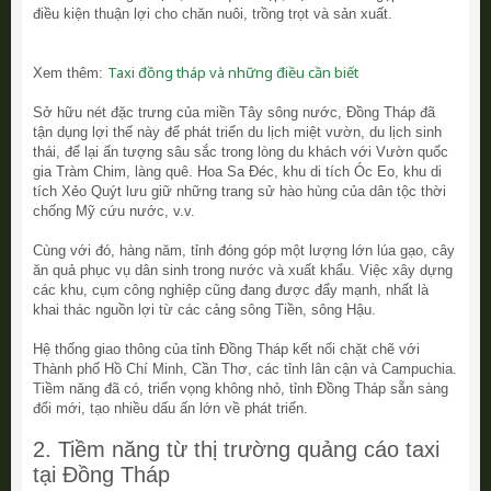
điều kiện thuận lợi cho chăn nuôi, trồng trọt và sản xuất.
Taxi đồng tháp và những điều cần biết
Xem thêm:
Sở hữu nét đặc trưng của miền Tây sông nước, Đồng Tháp đã
tận dụng lợi thế này để phát triển du lịch miệt vườn, du lịch sinh
thái, để lại ấn tượng sâu sắc trong lòng du khách với Vườn quốc
gia Tràm Chim, làng quê. Hoa Sa Đéc, khu di tích Óc Eo, khu di
tích Xẻo Quýt lưu giữ những trang sử hào hùng của dân tộc thời
chống Mỹ cứu nước, v.v.
Cùng với đó, hàng năm, tỉnh đóng góp một lượng lớn lúa gạo, cây
ăn quả phục vụ dân sinh trong nước và xuất khẩu. Việc xây dựng
các khu, cụm công nghiệp cũng đang được đẩy mạnh, nhất là
khai thác nguồn lợi từ các cảng sông Tiền, sông Hậu.
Hệ thống giao thông của tỉnh Đồng Tháp kết nối chặt chẽ với
Thành phố Hồ Chí Minh, Cần Thơ, các tỉnh lân cận và Campuchia.
Tiềm năng đã có, triển vọng không nhỏ, tỉnh Đồng Tháp sẵn sàng
đổi mới, tạo nhiều dấu ấn lớn về phát triển.
2. Tiềm năng từ thị trường quảng cáo taxi
tại Đồng Tháp