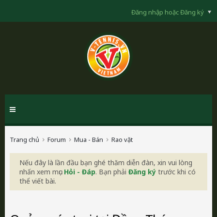
Đăng nhập hoặc Đăng ký
Trang chủ
Forum
Mua - Bán
Rao vặt
Nếu đây là lần đầu bạn ghé thăm diễn đàn, xin vui lòng
nhấn xem mục
Hỏi - Đáp
. Bạn phải
Đăng ký
trước khi có
thể viết bài.