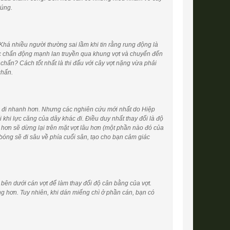
đúng.
há nhiều người thường sai lầm khi tin rằng rung động là
ặc chấn động mạnh lan truyền qua khung vợt và chuyển đến
chấn? Cách tốt nhất là thi đấu với cây vợt nặng vừa phải
chấn.
g đi nhanh hơn. Nhưng các nghiên cứu mới nhất do Hiệp
khi lực căng của dây khác đi. Điều duy nhất thay đổi là độ
hơn sẽ dừng lại trên mặt vợt lâu hơn (một phần nào đó của
bóng sẽ đi sâu về phía cuối sân, tạo cho bạn cảm giác
 bên dưới cán vợt để làm thay đổi độ cân bằng của vợt.
ặng hơn. Tuy nhiên, khi dán miếng chì ở phần cán, bạn có