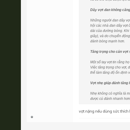
Dây vợt đan không căng
Những người đan dây vợt
hội các nhà đan dây vợt 
dài của đường bóng. Khi 
giây), và do chuyển động
đánh bóng mạnh hơn.
Tăng trọng cho cán vợt 
Một số tay vợt tin rằng h
Việc tăng trọng cho vợt, 
thể làm tăng độ ổn định 
Vợt nhẹ giúp đánh tăng 
Nhẹ không có nghĩa là mạ
được cú đánh nhanh hơn vớ
vợt nặng nếu dùng sức thích 