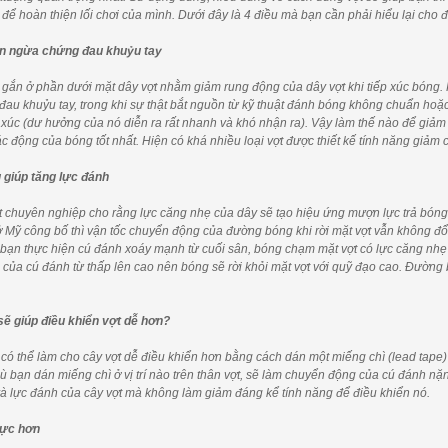
 để hoàn thiện lối chơi của mình. Dưới đây là 4 điều mà bạn cần phải hiểu lại cho 
ăn ngừa chứng đau khuỷu tay
ắn ở phần dưới mặt dây vợt nhằm giảm rung động của dây vợt khi tiếp xúc bóng. K
au khuỷu tay, trong khi sự thật bắt nguồn từ kỹ thuật đánh bóng không chuẩn ho
p xúc (dư hưởng của nó diễn ra rất nhanh và khó nhận ra). Vậy làm thế nào để giảm 
ác động của bóng tốt nhất. Hiện có khá nhiều loại vợt được thiết kế tính năng giảm 
 giúp tăng lực đánh
 chuyên nghiệp cho rằng lực căng nhẹ của dây sẽ tạo hiệu ứng mượn lực trả bón
ở Mỹ công bố thì vận tốc chuyển động của đường bóng khi rời mặt vợt vẫn không đổi 
bạn thực hiện cú đánh xoáy mạnh từ cuối sân, bóng chạm mặt vợt có lực căng nhẹ 
 của cú đánh từ thấp lên cao nên bóng sẽ rời khỏi mặt vợt với quỹ đạo cao. Đường 
sẽ giúp điều khiển vợt dễ hơn?
ọ có thể làm cho cây vợt dễ điều khiển hơn bằng cách dán một miếng chì (lead tape)
dù bạn dán miếng chì ở vị trí nào trên thân vợt, sẽ làm chuyển động của cú đánh n
và lực đánh của cây vợt mà không làm giảm đáng kể tính năng để điều khiển nó.
lực hơn