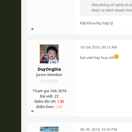
Nhẹ không có nghĩa là mạ
được cú đánh nhanh hơn vớ
Rất khoa học, hợp lý
16-04-2016, 09:13 AM
bai viet hay huu ich
DuyOngDia
Junior Member
Tham gia:
Feb 2016
Bài viết:
22
Điểm đôi VR:
1.85
Điểm Đơn:
0.00
06-05-2016, 10:41 PM