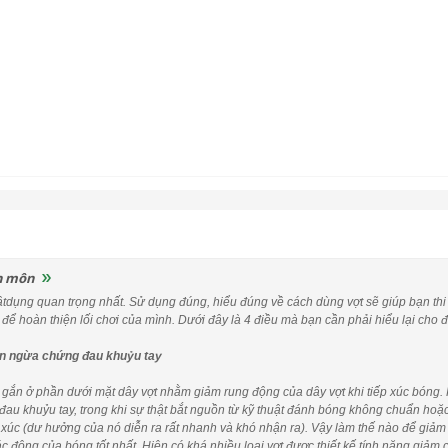
n môn
 vậtdụng quan trọng nhất. Sử dụng đúng, hiểu đúng về cách dùng vợt sẽ giúp bạn 
 để hoàn thiện lối chơi của mình. Dưới đây là 4 điều mà bạn cần phải hiểu lại cho 
ăn ngừa chứng đau khuỷu tay
ắn ở phần dưới mặt dây vợt nhằm giảm rung động của dây vợt khi tiếp xúc bóng. K
au khuỷu tay, trong khi sự thật bắt nguồn từ kỹ thuật đánh bóng không chuẩn ho
p xúc (dư hưởng của nó diễn ra rất nhanh và khó nhận ra). Vậy làm thế nào để giảm 
ác động của bóng tốt nhất. Hiện có khá nhiều loại vợt được thiết kế tính năng giảm 