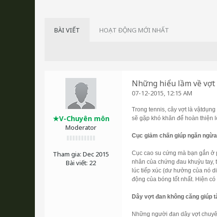
BÀI VIẾT
HOẠT ĐỘNG MỚI NHẤT
Những hiểu lầm về vợt 
07-12-2015, 12:15 AM
Trong tennis, cây vợt là vậtdụn
★V-Chuyên môn
sẽ gặp khó khăn để hoàn thiện l
Moderator
Cục giảm chấn giúp ngăn ngừa
Tham gia:
Dec 2015
Cục cao su cứng mà bạn gắn ở p
Bài viết:
22
nhân của chứng đau khuỷu tay, 
lúc tiếp xúc (dư hưởng của nó di
động của bóng tốt nhất. Hiện có 
Dây vợt đan không căng giúp t
Những người đan dây vợt chuyên