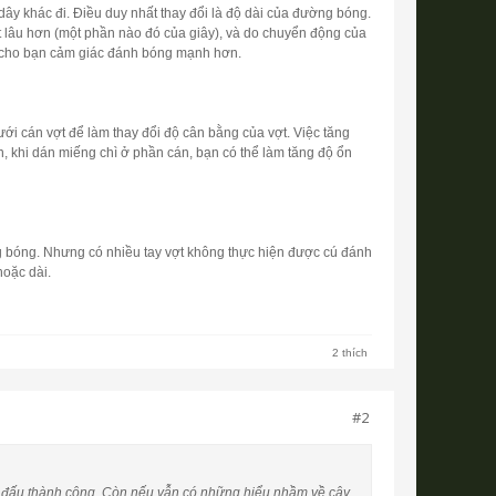
dây khác đi. Điều duy nhất thay đổi là độ dài của đường bóng.
t lâu hơn (một phần nào đó của giây), và do chuyển động của
ạo cho bạn cảm giác đánh bóng mạnh hơn.
ưới cán vợt để làm thay đổi độ cân bằng của vợt. Việc tăng
n, khi dán miếng chì ở phần cán, bạn có thể làm tăng độ ổn
ng bóng. Nhưng có nhiều tay vợt không thực hiện được cú đánh
hoặc dài.
2 thích
#2
thi đấu thành công. Còn nếu vẫn có những hiểu nhầm về cây