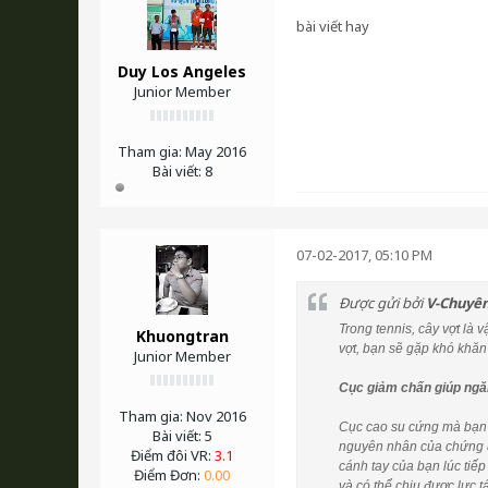
bài viết hay
Duy Los Angeles
Junior Member
Tham gia:
May 2016
Bài viết:
8
07-02-2017, 05:10 PM
Được gửi bởi
V-Chuyê
Trong tennis, cây vợt là
Khuongtran
vợt, bạn sẽ gặp khó khăn
Junior Member
Cục giảm chấn giúp ng
Tham gia:
Nov 2016
Cục cao su cứng mà bạn g
Bài viết:
5
nguyên nhân của chứng đ
Điểm đôi VR:
3.1
cánh tay của bạn lúc tiế
Điểm Đơn:
0.00
và có thể chịu được lực t