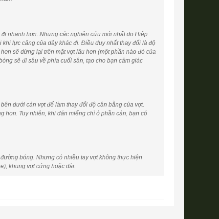
g đi nhanh hơn. Nhưng các nghiên cứu mới nhất do Hiệp
khi lực căng của dây khác đi. Điều duy nhất thay đổi là độ
hơn sẽ dừng lại trên mặt vợt lâu hơn (một phần nào đó của
bóng sẽ đi sâu về phía cuối sân, tạo cho bạn cảm giác
 bên dưới cán vợt để làm thay đổi độ cân bằng của vợt.
ặng hơn. Tuy nhiên, khi dán miếng chì ở phần cán, bạn có
i đường bóng. Nhưng có nhiều tay vợt không thực hiện
ze), khung vợt cứng hoặc dài.