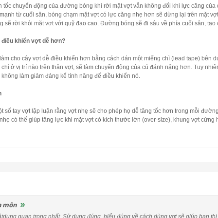
n tốc chuyển động của đường bóng khi rời mặt vợt vẫn không đổi khi lực căng của 
mạnh từ cuối sân, bóng chạm mặt vợt có lực căng nhẹ hơn sẽ dừng lại trên mặt vợ
g sẽ rời khỏi mặt vợt với quỹ đạo cao. Đường bóng sẽ đi sâu về phía cuối sân, t
 điều khiển vợt dễ hơn?
ể làm cho cây vợt dễ điều khiển hơn bằng cách dán một miếng chì (lead tape) bên d
 chì ở vị trí nào trên thân vợt, sẽ làm chuyển động của cú đánh nặng hơn. Tuy nhiê
 không làm giảm đáng kể tính năng để điều khiển nó.
n
t số tay vợt lập luận rằng vợt nhẹ sẽ cho phép họ dễ tăng tốc hơn trong mỗi đườ
nhẹ có thể giúp tăng lực khi mặt vợt có kích thước lớn (over-size), khung vợt cứng 
n môn
 vậtdụng quan trọng nhất. Sử dụng đúng, hiểu đúng về cách dùng vợt sẽ giúp bạn 