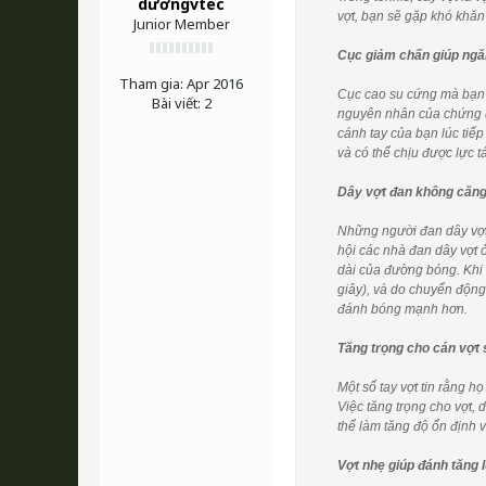
dươngvtec
vợt, bạn sẽ gặp khó khăn
Junior Member
Cục giảm chấn giúp ng
Tham gia:
Apr 2016
Cục cao su cứng mà bạn g
Bài viết:
2
nguyên nhân của chứng đ
cánh tay của bạn lúc tiế
và có thể chịu được lực t
Dây vợt đan không căng
Những người đan dây vợt
hội các nhà đan dây vợt 
dài của đường bóng. Khi 
giây), và do chuyển động
đánh bóng mạnh hơn.
Tăng trọng cho cán vợt 
Một số tay vợt tin rằng h
Việc tăng trọng cho vợt, 
thể làm tăng độ ổn định 
Vợt nhẹ giúp đánh tăng 