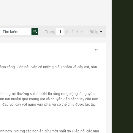
Trang
của
1
Bộ lọc
#1
 thành công. Còn nếu vẫn có những hiểu nhầm về cây vợt, bạn
ều người thường sai lầm khi tin rằng rung động là nguyên
nh lan truyền qua khung vợt và chuyển đến cánh tay của bạn
i đấu với cây vợt nặng vừa phải và có thể chịu được lực tác
anh hơn. Nhưng các nghiên cứu mới nhất do Hiệp hội các nhà