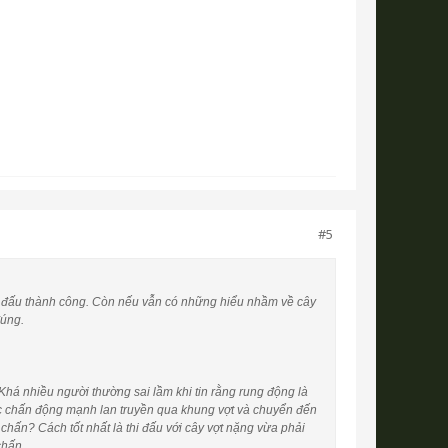
#5
thi đấu thành công. Còn nếu vẫn có những hiểu nhầm về cây
đúng.
há nhiều người thường sai lầm khi tin rằng rung động là
ặc chấn động mạnh lan truyền qua khung vợt và chuyển đến
chấn? Cách tốt nhất là thi đấu với cây vợt nặng vừa phải
chấn.