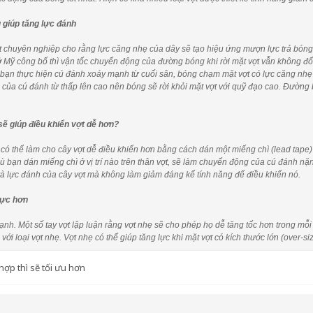
 giúp tăng lực đánh
 chuyên nghiệp cho rằng lực căng nhẹ của dây sẽ tạo hiệu ứng mượn lực trả bón
ở Mỹ công bố thì vận tốc chuyển động của đường bóng khi rời mặt vợt vẫn không đổi 
bạn thực hiện cú đánh xoáy mạnh từ cuối sân, bóng chạm mặt vợt có lực căng nhẹ 
 của cú đánh từ thấp lên cao nên bóng sẽ rời khỏi mặt vợt với quỹ đạo cao. Đường 
sẽ giúp điều khiển vợt dễ hơn?
ọ có thể làm cho cây vợt dễ điều khiển hơn bằng cách dán một miếng chì (lead tape)
dù bạn dán miếng chì ở vị trí nào trên thân vợt, sẽ làm chuyển động của cú đánh n
và lực đánh của cây vợt mà không làm giảm đáng kể tính năng để điều khiển nó.
lực hơn
nh. Một số tay vợt lập luận rằng vợt nhẹ sẽ cho phép họ dễ tăng tốc hơn trong mỗ
i loại vợt nhẹ. Vợt nhẹ có thể giúp tăng lực khi mặt vợt có kích thước lớn (over-si
hợp thì sẽ tối ưu hơn