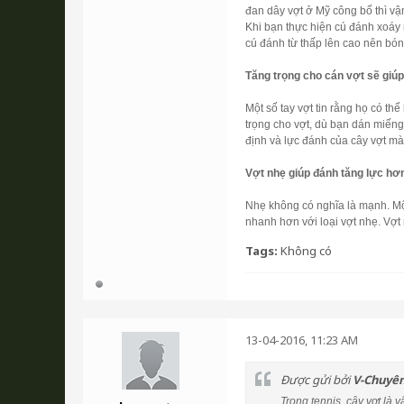
đan dây vợt ở Mỹ công bố thì vậ
Khi bạn thực hiện cú đánh xoáy 
cú đánh từ thấp lên cao nên bón
Tăng trọng cho cán vợt sẽ giúp
Một số tay vợt tin rằng họ có th
trọng cho vợt, dù bạn dán miếng
định và lực đánh của cây vợt mà
Vợt nhẹ giúp đánh tăng lực hơ
Nhẹ không có nghĩa là mạnh. Mộ
nhanh hơn với loại vợt nhẹ. Vợt 
Tags:
Không có
13-04-2016, 11:23 AM
Được gửi bởi
V-Chuyê
Trong tennis, cây vợt là