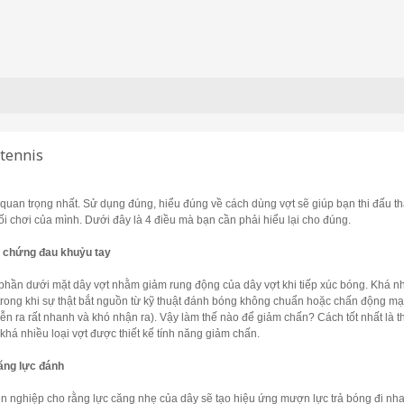
tennis
g quan trọng nhất. Sử dụng đúng, hiểu đúng về cách dùng vợt sẽ giúp bạn thi đấu
ối chơi của mình. Dưới đây là 4 điều mà bạn cần phải hiểu lại cho đúng.
 chứng đau khuỷu tay
hần dưới mặt dây vợt nhằm giảm rung động của dây vợt khi tiếp xúc bóng. Khá nhi
trong khi sự thật bắt nguồn từ kỹ thuật đánh bóng không chuẩn hoặc chấn động mạ
ễn ra rất nhanh và khó nhận ra). Vậy làm thế nào để giảm chấn? Cách tốt nhất là th
khá nhiều loại vợt được thiết kế tính năng giảm chấn.
ăng lực đánh
 nghiệp cho rằng lực căng nhẹ của dây sẽ tạo hiệu ứng mượn lực trả bóng đi nh