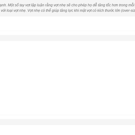
nh. Một số tay vợt lập luận rằng vợt nhẹ sẽ cho phép họ dễ tăng tốc hơn trong mỗ
i loại vợt nhẹ. Vợt nhẹ có thể giúp tăng lực khi mặt vợt có kích thước lớn (over-si