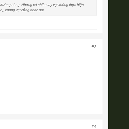
i đường bóng. Nhưng có nhiều tay vợt không thực hiện
ze), khung vợt cứng hoặc dài.
#3
#4