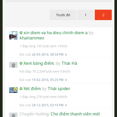
Trước đó
1
2
xin diem va ha dieu chinh diem a
by
khaitanimex
1 đáp ứng
135 lượt xem
1 thích
Bài cuối
26-03-2016, 08:50 PM
Xem bảng điểm.
by
Thái Hà
hồi đáp 70
2,339 lượt xem
0 thích
Bài cuối
19-02-2016, 05:25 PM
Xét điểm
by
Thái spider
1 đáp ứng
276 lượt xem
0 thích
Bài cuối
29-12-2015, 03:19 PM
Chuyển hướng:
Cho điểm thanh viên mới