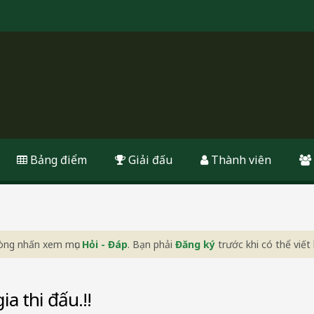
Bảng điểm
Giải đấu
Thành viên
 lòng nhấn xem mục
Hỏi - Đáp
. Bạn phải
Đăng ký
trước khi có thể viết 
a thi đấu.!!