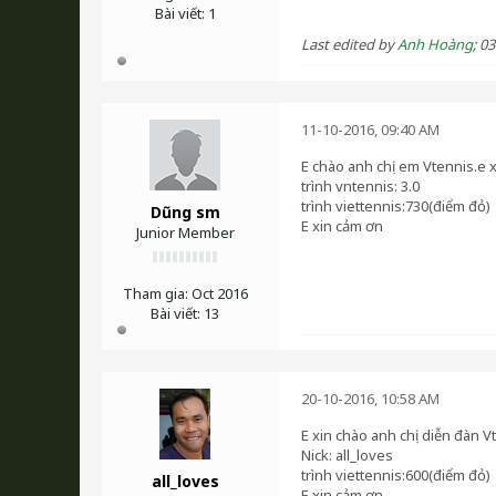
Bài viết:
1
Last edited by
Anh Hoàng
;
03
11-10-2016, 09:40 AM
E chào anh chị em Vtennis.e x
trình vntennis: 3.0
trình viettennis:730(điểm đỏ)
Dũng sm
E xin cảm ơn
Junior Member
Tham gia:
Oct 2016
Bài viết:
13
20-10-2016, 10:58 AM
E xin chào anh chị diễn đàn V
Nick: all_loves
trình viettennis:600(điểm đỏ)
all_loves
E xin cảm ơn