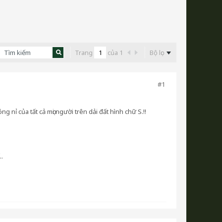
Trang
của
1
Bộ lọc
#1
 nỉ của tất cả mọi người trên dải đất hình chữ S.!!
.