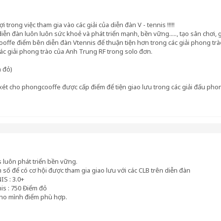
i trong việc tham gia vào các giải của diễn đàn V - tennis !!!!!
iễn đàn luôn luôn sức khoẻ và phát triển mạnh, bền vững....., tạo sân chơi, gi
ffe điểm bên diễn đàn Vtennis để thuận tiện hơn trong các giải phong trào 
c giải phong trào của Anh Trung RF trong solo đơn.
 đỏ)
xét cho phongcooffe được cấp điểm để tiện giao lưu trong các giải đấu phon
 luôn phát triển bền vững.
ố để có cơ hội được tham gia giao lưu với các CLB trên diễn đàn
S : 3.0+
is : 750 Điểm đỏ
cho mình điểm phù hợp.