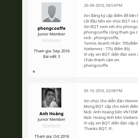
20-09-2016, 09:54 PM
Xin đăng ký cấp điểm để tiện lợ
Lời đầu tiên xin chúc BQT và d
Xin BQT xem xét cho phongcoo
phongcooffe
phongcooffe cũng tham gia cá
Junior Member
nick : phongcooffe,
Tennis doanh nhân: 705(điểm
Viettennis : 775( điểm đỏ)
Tham gia:
Sep 2016
Vì vậy xin BQT diễn đàn xem 
Bài viết:
3
Chân thành cảm ơn.
phongcooffe
03-10-2016, 02:08 PM
Xin chúc cho diễn đàn Vtennis
Mong BQT cấp cho mình điểm s
Nick: Anh Hoàng bên VNTENNI
Anh Hoàng
Nịck: Hoàng Anh bên Viettenn
Junior Member
Vì vậy xin BQT diễn đàn cấp 
Thanks BQT..!!!..
Tham gia:
Oct 2016