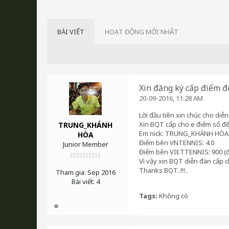
BÀI VIẾT
HOẠT ĐỘNG MỚI NHẤT
Xin đăng ký cấp điểm để
20-09-2016, 11:28 AM
Lời đầu tiên xin chúc cho diễn
Xin BQT cấp cho e điểm số để 
TRUNG_KHÁNH
Em nick: TRUNG_KHÁNH HÒA
HÒA
Điểm bên VNTENNIS: 4.0
Junior Member
Điểm bên VIETTENNIS: 900 (
Vì vậy xin BQT diễn đàn cấp c
Thanks BQT..!!!..
Tham gia:
Sep 2016
Bài viết:
4
Tags:
Không có