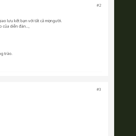
#2
ao lưu kết bạn với tất cả mọi người.
của diễn đàn...,
g trào.
#3