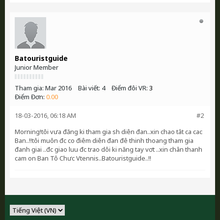
Batouristguide
Junior Member
Tham gia:
Mar 2016
Bài viết:
4
Điểm đôi VR:
3
Điểm Đơn:
0.00
18-03-2016, 06:18 AM
#2
Morning!tôi vưa đăng ki tham gia sh diên đan..xin chao tât ca cac
Ban..!!tôi muôn đc co điêm diên đan đê thinh thoang tham gia
đanh giai ..đc giao luu đc trao dôi ki năng tay vơt ..xin chân thanh
cam on Ban Tô Chưc Vtennis..Batouristguide..!!