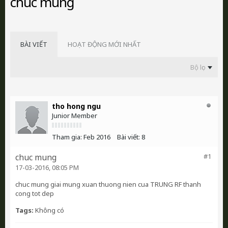
chuc mung
BÀI VIẾT
HOẠT ĐỘNG MỚI NHẤT
Bộ lọc
tho hong ngu
Junior Member
Tham gia:
Feb 2016
Bài viết:
8
chuc mung
#1
17-03-2016, 08:05 PM
chuc mung giai mung xuan thuong nien cua TRUNG RF thanh
cong tot dep
Tags:
Không có