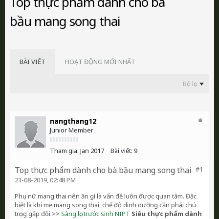
Top thực phẩm dành cho bà
bầu mang song thai
BÀI VIẾT
HOẠT ĐỘNG MỚI NHẤT
Bộ lọc
nangthang12
Junior Member
Tham gia:
Jan 2017
Bài viết:
9
Top thực phẩm dành cho bà bầu mang song thai
#1
23-08-2019, 02:48 PM
Phụ nữ mang thai nên ăn gì là vấn đề luôn được quan tâm. Đặc
biệt là khi mẹ mang song thai, chế độ dinh dưỡng cần phải chú
trọng gấp đôi.>>
Sàng lọc trước sinh NIPT
Siêu thực phẩm dành