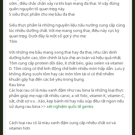
sớm , điều chắc chắn xảy ra khi bạn mang đa thai. Vì vậy đừng
quên nguyên tố quan trọng này.
5 siêu thực phẩm cho mẹ bầu đa thai
Siêu thực phẩm là những nguyên liệu nấu nướng cung cấp cùng
lúc nhiều dưỡng chất. Với mẹ mang song thai, điều này cực kỳ
quan trọng. Dưới đây là một số gợi ý cho mẹ:
Tôm
Với những mẹ bầu mang song thai hay đa thai, nhu cần dinh
dưỡng luôn cao, tôm chính là lựa chọn an toàn và hiệu quả nhất.
Tôm cung cấp protein dồi dào, ít chất béo, giàu selen và vitamin
D. Tôm cũng có thể linh động chế biến nhiều món hấp dẫn. Lưu ý
không dùng sushi tôm hay các món tôm tái vì có thể nhiễm
khuẩn gây hại đến các bé yêu trong bụng.
Rau bina
Các loại rau có lá màu xanh đậm như rau bina là những loại thực
phẩm giúp mẹ nạp rất nhiều canxi, a-xít folic, vitamin K, vitamin C,
sắt, chất xơ v.v…Xào, kẹp bánh mì hay nấu súp đều rất ngon nếu
sử dụng rau bina.>>
xét nghiệm quốc tế gentis
Cách loại rau có lá màu xanh đậm cung cấp nhiều chất xơ và
vitamin hơn