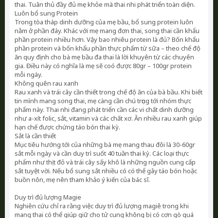
thai. Tuân thủ đầy đủ mẹ khỏe mà thai nhi phát triển toàn diện.
Luôn bổ sung Protein
Trong tòa tháp dinh dưỡng của mẹ bầu, bổ sung protein luôn
nằm ở phần đáy. Khác với mẹ mang đơn thai, song thai cần khẩu
phần protein nhiều hơn. Vậy bao nhiêu protein là đủ? Bốn khẩu
phần protein và bốn khẩu phần thực phẩm từ sữa – theo chế độ
ăn quy định cho bà mẹ bầu đa thai là lời khuyên từ các chuyên
gia. Điều này có nghĩa là mẹ sẽ coó được 80gr – 100gr protein
mỗi ngày.
Không quên rau xanh
Rau xanh và trái cây cần thiết trong chế độ ăn của bà bầu. Khi biết
tin mình mang song thai, mẹ càng cần chú trọng tới nhóm thực
phẩm này. Thai nhi đang phát triển cần các vi chất dinh dưỡng
như a-xít folic, sắt, vitamin và các chất xơ. Ăn nhiều rau xanh giúp
hạn chế được chứng táo bón thai kỳ.
Sắt là cần thiết
Mục tiêu hướng tới của những bà mẹ mang thau đôi là 30-60gr
sắt mỗi ngày và cần duy trì suốt 40 tuần thai kỳ. Các loại thực
phẩm như thịt đỏ và trái cây sấy khô là những nguồn cung cấp
sắt tuyệt vời. Nếu bổ sung sắt nhiều có có thể gây táo bón hoặc
buồn nôn, mẹ nên tham khảo ý kiến của bác sĩ.
Duy trì đủ lượng Magie
Nghiên cứu chỉ ra rằng việc duy trì đủ lượng magiê trong khi
mang thai có thể giúp giữ cho tử cung không bị có cơn gò quá