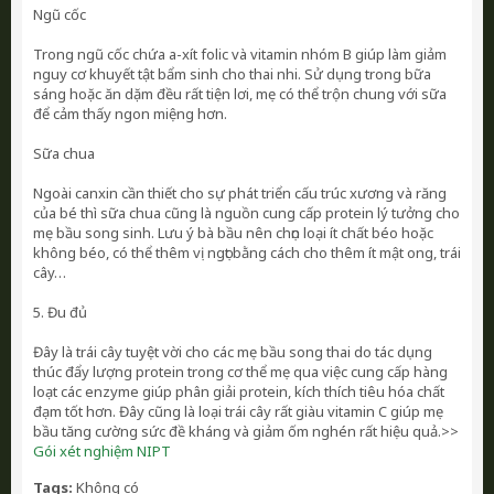
Ngũ cốc
Trong ngũ cốc chứa a-xít folic và vitamin nhóm B giúp làm giảm
nguy cơ khuyết tật bẩm sinh cho thai nhi. Sử dụng trong bữa
sáng hoặc ăn dặm đều rất tiện lơi, mẹ có thể trộn chung với sữa
để cảm thấy ngon miệng hơn.
Sữa chua
Ngoài canxin cần thiết cho sự phát triển cấu trúc xương và răng
của bé thì sữa chua cũng là nguồn cung cấp protein lý tưởng cho
mẹ bầu song sinh. Lưu ý bà bầu nên chọn loại ít chất béo hoặc
không béo, có thể thêm vị ngọt bằng cách cho thêm ít mật ong, trái
cây…
5. Đu đủ
Đây là trái cây tuyệt vời cho các mẹ bầu song thai do tác dụng
thúc đẩy lượng protein trong cơ thể mẹ qua việc cung cấp hàng
loạt các enzyme giúp phân giải protein, kích thích tiêu hóa chất
đạm tốt hơn. Đây cũng là loại trái cây rất giàu vitamin C giúp mẹ
bầu tăng cường sức đề kháng và giảm ốm nghén rất hiệu quả.>>
Gói xét nghiệm NIPT
Tags:
Không có