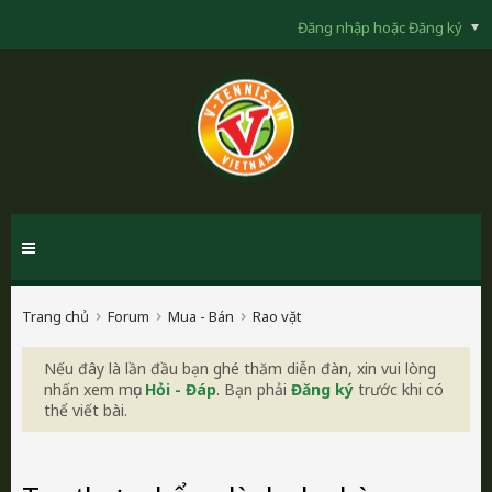
Đăng nhập hoặc Đăng ký
Trang chủ
Forum
Mua - Bán
Rao vặt
Nếu đây là lần đầu bạn ghé thăm diễn đàn, xin vui lòng
nhấn xem mục
Hỏi - Đáp
. Bạn phải
Đăng ký
trước khi có
thể viết bài.