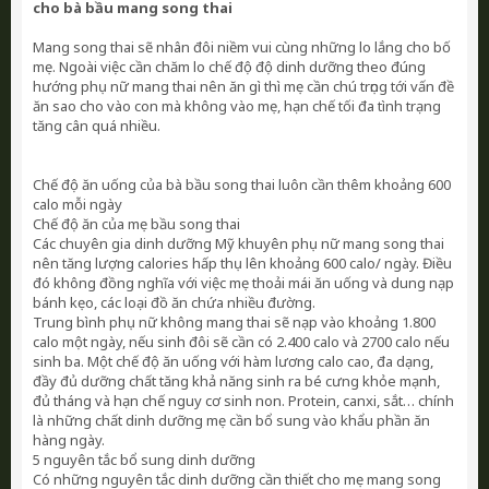
cho bà bầu mang song thai
Mang song thai sẽ nhân đôi niềm vui cùng những lo lắng cho bố
mẹ. Ngoài việc cần chăm lo chế độ độ dinh dưỡng theo đúng
hướng phụ nữ mang thai nên ăn gì thì mẹ cần chú trọng tới vấn đề
ăn sao cho vào con mà không vào mẹ, hạn chế tối đa tình trạng
tăng cân quá nhiều.
Chế độ ăn uống của bà bầu song thai luôn cần thêm khoảng 600
calo mỗi ngày
Chế độ ăn của mẹ bầu song thai
Các chuyên gia dinh dưỡng Mỹ khuyên phụ nữ mang song thai
nên tăng lượng calories hấp thụ lên khoảng 600 calo/ ngày. Điều
đó không đồng nghĩa với việc mẹ thoải mái ăn uống và dung nạp
bánh kẹo, các loại đồ ăn chứa nhiều đường.
Trung bình phụ nữ không mang thai sẽ nạp vào khoảng 1.800
calo một ngày, nếu sinh đôi sẽ cần có 2.400 calo và 2700 calo nếu
sinh ba. Một chế độ ăn uống với hàm lương calo cao, đa dạng,
đầy đủ dưỡng chất tăng khả năng sinh ra bé cưng khỏe mạnh,
đủ tháng và hạn chế nguy cơ sinh non. Protein, canxi, sắt… chính
là những chất dinh dưỡng mẹ cần bổ sung vào khẩu phần ăn
hàng ngày.
5 nguyên tắc bổ sung dinh dưỡng
Có những nguyên tắc dinh dưỡng cần thiết cho mẹ mang song