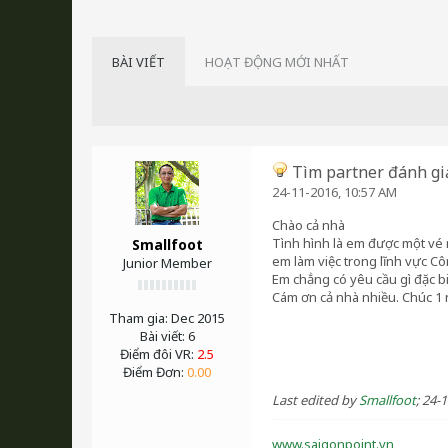
BÀI VIẾT
HOẠT ĐỘNG MỚI NHẤT
Tìm partner đánh giả
24-11-2016, 10:57 AM
Chào cả nhà
Tình hình là em được một vé 
Smallfoot
em làm việc trong lĩnh vực Cô
Junior Member
Em chẳng có yêu cầu gì đặc bi
Cám ơn cả nhà nhiều. Chúc 1 
Tham gia:
Dec 2015
Bài viết:
6
Điểm đôi VR:
2.5
Điểm Đơn:
0.00
Last edited by
Smallfoot
;
24-1
www.saigonpoint.vn