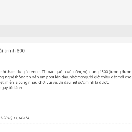
i trình 800
mời tham dự giải tennis IT toàn quốc cuối năm, nội dung 1500 (tương đương 
ng nghệ thông tin nên em post lên đây, nhờ mọi người giới thiệu dắt mối cho
ệt, miễn là cùng nhau chơi vui vẻ, thi đấu hết sức mình là được.
ngày tốt lành
1-2016, 11:14 AM
.