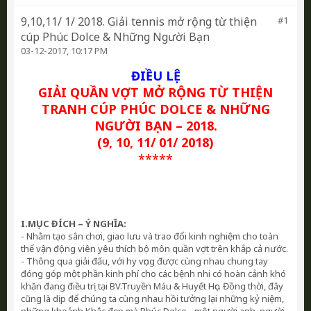
9,10,11/ 1/ 2018. Giải tennis mở rộng từ thiện
#1
cúp Phúc Dolce & Những Người Bạn
03-12-2017, 10:17 PM
ĐIỀU LỆ
GIẢI QUẦN VỢT MỞ RỘNG TỪ THIỆN
TRANH CÚP PHÚC DOLCE
& NHỮNG
NGƯỜI BẠN
– 2018.
(9, 10,
11/ 01/ 2018
)
*****
I.MỤC ĐÍCH – Ý NGHĨA:
- Nhằm tạo sân chơi, giao lưu và trao đổi kinh nghiệm cho toàn
thể vận động viên yêu thích bộ môn quần vợt trên khắp cả nước.
- Thông qua giải đấu, với hy vọng được cùng nhau chung tay
đóng góp một phần kinh phí cho các bệnh nhi có hoàn cảnh khó
khăn đang điều trị tại BV.Truyền Máu & Huyết Học. Đồng thời, đây
cũng là dịp để chúng ta cùng nhau hồi tưởng lại những kỷ niệm,