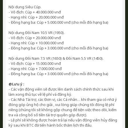
Nội dung Siêu Cúp.
- Vô địch: Cúp + 40.000.000 vnđ
- Hạng nhì: Cúp + 20.000.000 vnđ
- Đồng hạng ba: Cúp + 5.000.000 vnđ (cho mỗi đôi hạng ba)
Nội dung Đôi Nam 10.5 VR (1950).
- Vô địch: Cúp + 20.000.000 vnđ
- Hạng nhì: Cúp + 10.000.000 vnđ
- Đồng hạng ba: Cúp + 3.000.000 vnđ (cho mỗi đôi hạng ba)
Nội dung Đôi Nam 7.5 VR (1650) & Đôi Nam 5.5 VR (1450).
- Vô địch: Cúp + 15.000.000 vnđ
- Hạng nhì: Cúp + 7.000.000 vnđ
- Đồng hạng ba: Cúp + 3.000.000 vnđ (cho mỗi đôi hạng ba)
@
Lưu ý :
- Các vận động viên sẽ được lên danh sách chính thức sau khi
làm xong thủ tục về lệ phí và đăng ký.
- Các Nhà Tài trợ, các Đơn vị, các Cá nhân… khi tham gia có nhã ý
đóng góp ủng hộ cho giải , vui lòng giúp chúng tôi đóng lệ phí
riêng (chúng tôi sẽ không gộp chung để tiện việc theo dõi, kiểm
tra và công bố số tiền tài trợ quyên góp được).
- Lệ phí sẽ không được hoàn trả lại nếu vận động viên hủy đăng
ký sau khi BTC đã tiến hành bốc thăm lịch thi đấu.