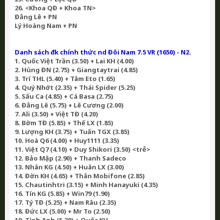
26. <Khoa QĐ + Khoa TN>
Đẳng Lê + PN
Lý Hoàng Nam + PN
Danh sách đk chính thức nd Đôi Nam 7.5 VR (1650) - N2.
1. Quốc Việt Trần (3.50) + Lai KH (4.00)
2. Hùng ĐN (2.75) + Giangtaytrai (4.85)
3. Trí THL (5.40) + Tâm Eto (1.65)
4. Quý Nhớt (2.35) + Thái Spider (5.25)
5. Sấu Ca (4.85) + Cá Basa (2.75)
6. Đẳng Lê (5.75) + Lê Cương (2.00)
7. Ali (3.50) + Việt TĐ (4.20)
8. Bờm TĐ (5.85) + Thế LX (1.85)
9. Lượng KH (3.75) + Tuấn TGX (3.85)
10. Hoà Q6 (4.00) + Huy1111 (3.35)
11. Việt Q7 (4.10) + Duy Shikori (3.50) <trễ>
12. Bảo Mập (2.90) + Thanh Sadeco
13. Nhân KG (4.50) + Huân LX (3.00)
14. Đờn KH (4.65) + Thân Mobifone (2.85)
15. Chautinhtri (3.15) + Minh Hanayuki (4.35)
16. Tín KG (5.85) + Win79 (1.90)
17. Tý TĐ (5.25) + Nam Râu (2.35)
18. Đức LX (5.00) + Mr To (2.50)