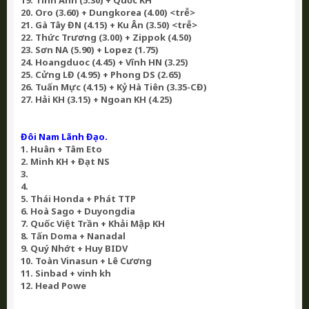
19. Tình Anh (5.30) + Quốc KH
20. Oro (3.60) + Dungkorea (4.00) <trễ>
21. Gà Tây ĐN (4.15) + Ku Ân (3.50) <trễ>
22. Thức Trương (3.00) + Zippok (4.50)
23. Sơn NA (5.90) + Lopez (1.75)
24. Hoangduoc (4.45) + Vĩnh HN (3.25)
25. Cửng LĐ (4.95) + Phong DS (2.65)
26. Tuấn Mực (4.15) + Kỷ Hà Tiên (3.35-CĐ)
27. Hải KH (3.15) + Ngoan KH (4.25)
Đôi Nam Lãnh Đạo.
1. Huân + Tâm Eto
2. Minh KH + Đạt NS
3.
4.
5. Thái Honda + Phát TTP
6. Hoà Sago + Duyongdia
7. Quốc Việt Trần + Khải Mập KH
8. Tấn Doma + Nanadal
9. Quý Nhớt + Huy BIDV
10. Toàn Vinasun + Lê Cương
11. Sinbad + vinh kh
12. Head Powe