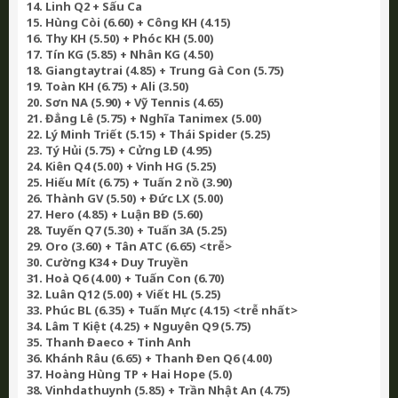
14. Linh Q2 + Sấu Ca
15. Hùng Còi (6.60) + Công KH (4.15)
16. Thy KH (5.50) + Phóc KH (5.00)
17. Tín KG (5.85) + Nhân KG (4.50)
18. Giangtaytrai (4.85) + Trung Gà Con (5.75)
19. Toàn KH (6.75) + Ali (3.50)
20. Sơn NA (5.90) + Vỹ Tennis (4.65)
21. Đẳng Lê (5.75) + Nghĩa Tanimex (5.00)
22. Lý Minh Triết (5.15) + Thái Spider (5.25)
23. Tý Hủi (5.75) + Cửng LĐ (4.95)
24. Kiên Q4 (5.00) + Vinh HG (5.25)
25. Hiếu Mít (6.75) + Tuấn 2 nồ (3.90)
26. Thành GV (5.50) + Đức LX (5.00)
27. Hero (4.85) + Luận BĐ (5.60)
28. Tuyến Q7 (5.30) + Tuấn 3A (5.25)
29. Oro (3.60) + Tân ATC (6.65) <trễ>
30. Cường K34 + Duy Truyền
31. Hoà Q6 (4.00) + Tuấn Con (6.70)
32. Luân Q12 (5.00) + Viết HL (5.25)
33. Phúc BL (6.35) + Tuấn Mực (4.15) <trễ nhất>
34. Lâm T Kiệt (4.25) + Nguyên Q9 (5.75)
35. Thanh Đaeco + Tinh Anh
36. Khánh Râu (6.65) + Thanh Đen Q6 (4.00)
37. Hoàng Hùng TP + Hai Hope (5.0)
38. Vinhdathuynh (5.85) + Trần Nhật An (4.75)