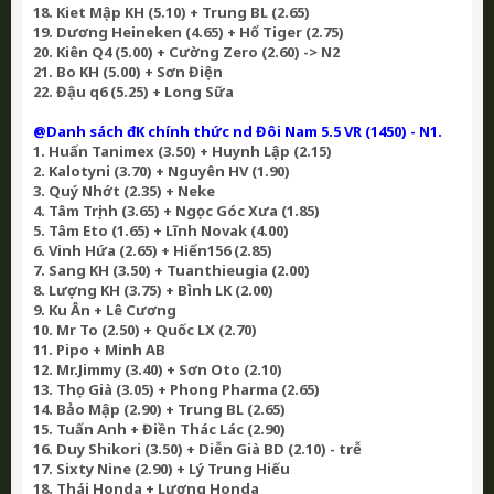
18. Kiet Mập KH (5.10) + Trung BL (2.65)
19. Dương Heineken (4.65) + Hổ Tiger (2.75)
20. Kiên Q4 (5.00) + Cường Zero (2.60) -> N2
21. Bo KH (5.00) + Sơn Điện
22. Đậu q6 (5.25) + Long Sữa
@Danh sách đK chính thức nd Đôi Nam 5.5 VR (1450) - N1.
1. Huấn Tanimex (3.50) + Huynh Lập (2.15)
2. Kalotyni (3.70) + Nguyên HV (1.90)
3. Quý Nhớt (2.35) + Neke
4. Tâm Trịnh (3.65) + Ngọc Góc Xưa (1.85)
5. Tâm Eto (1.65) + Lĩnh Novak (4.00)
6. Vinh Hứa (2.65) + Hiển156 (2.85)
7. Sang KH (3.50) + Tuanthieugia (2.00)
8. Lượng KH (3.75) + Bình LK (2.00)
9. Ku Ân + Lê Cương
10. Mr To (2.50) + Quốc LX (2.70)
11. Pipo + Minh AB
12. Mr.Jimmy (3.40) + Sơn Oto (2.10)
13. Thọ Già (3.05) + Phong Pharma (2.65)
14. Bảo Mập (2.90) + Trung BL (2.65)
15. Tuấn Anh + Điền Thác Lác (2.90)
16. Duy Shikori (3.50) + Diễn Già BD (2.10) - trễ
17. Sixty Nine (2.90) + Lý Trung Hiếu
18. Thái Honda + Lượng Honda