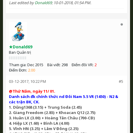
Last edited by
Donald69
;
10-01-2018, 01:54 PM
.
★Donald69
Ban Quản trị
Tham gia:
Dec 2015
Bài viết:
298
Điểm đôi VR:
2
Điểm Đơn:
2.00
03-12-2017, 10:22 PM
#5
@Thứ Năm, ngày 11/ 01.
Danh sách đk chính thức nd Đôi Nam 5.5 VR (1450) - N2 &
các trận BK, CK.
1. Dũng1368 (3.15) + Trung Soda (2.45)
2. Giang Freedom (2.85) + Khoacan Q12 (2.75)
3. Huân LX (3.00) + Hoàng Tân Châu (700-CĐ)
4. Hiệp LX (1.60) + Bình LA (4.00)
5. Vĩnh HN (3.25) + Lâm V Đông (2.25)