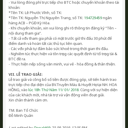
- Vui lòng đóng phí trực tiếp cho BTC hoặc chuyển khoản theo tài
khoản:
*Tên TK: Lê Phước Vĩnh, số TK:
*Tên TK: Nguyễn Thị Nguyên Trang, số TK:
194729459
ngân
hàng ACB – PGĐ Kỳ Hòa.
- Khi chuyển khoản, xin vui lòng ghi rõ thông tin đăng ký “Tên –
nội dung tham gia”.
- Tất cả vđv tham gia phải có mặt trước giờ thi đấu 30 phút để
điểm danh và hoàn tất các thủ tục liên quan.
- Các vđv phải tự đảm bảo sức khoẻ trong thời gian thi đấu.
- Nghiêm túc thực hiện và tôn trọng các quyết định từ tổ trọng tài &
BTC đề ra.
- Thực hiện nếp sống văn minh, vui vẻ - hòa đồng & thân thiện.
VII. LỄ TRAO GIẢI:
Lễ trao giải và công bố số tiền được đóng góp, sẽ tiến hành trao
trực tiếp cho đại diện của BV.Truyền Máu & Huyết Học tại NH. HOA
HỒNG, vào
lúc 18h
Thứ Năm
11/ 01/ 2018
. Cùng với sự hiện diện
của các khách mời, nhà tài trợ và vận động viên đoạt giải.
Xin chân thành cám ơn.
TM. Ban Tổ Chức
Đỗ Minh Quân
Last edited by
Donald69
;
23-09-2019, 12:35 PM
.