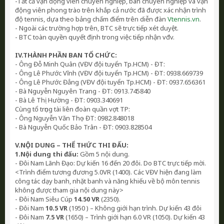
-Tất cả vận động viên chuyên nghiệp, bán chuyên nghiệp và vận
động viên phong trào trên khắp cả nước đã được xác nhận trình
độ tennis, dựa theo bảng chấm điểm trên diễn đàn
Vtennis.vn
.
- Ngoài các trường hợp trên, BTC sẽ trực tiếp xét duyệt.
- BTC toàn quyền quyết định trong việc tiếp nhận vđv.
IV.THÀNH PHẦN BAN TỔ CHỨC:
- Ông Đỗ Minh Quân (VĐV đội tuyển Tp.HCM) - ĐT:
- Ông Lê Phước Vĩnh (VĐV đội tuyển Tp.HCM) - ĐT: 0938.669739
- Ông Lê Phước Đẳng (VĐV đội tuyển Tp.HCM) - ĐT: 0937.656361
- Bà Nguyễn Nguyên Trang - ĐT: 0913.745840
- Bà Lê Thị Hường - ĐT: 0903.340691
Cùng tổ trọng tài liên đoàn quần vợt TP:
- Ông Nguyễn Văn Thọ - ĐT: 0982.848018
- Bà Nguyễn Quốc Bảo Trân - ĐT: 0903.828504
V.NỘI DUNG – THỂ THỨC THI ĐẤU:
1.Nội dung thi đấu:
Gồm 5 nội dung.
- Đôi Nam Lãnh Đạo: Dự kiến 16 đến 20 đôi. Do BTC trực tiếp mời.
<Trình điểm tương đương 5.0VR (1400). Các VĐV hiện đang làm
công tác dạy banh, nhặt banh và năng khiếu về bộ môn tennis
không được tham gia nội dung này>
- Đôi Nam Siêu Cúp
14.50 VR
(2350).
- Đôi Nam
10.5 VR
(1950 ) – Không giới hạn trình. Dự kiến 43 đôi
- Đôi Nam
7.5 VR
(1650) – Trình giới hạn 6.0 VR (1050). Dự kiến 43