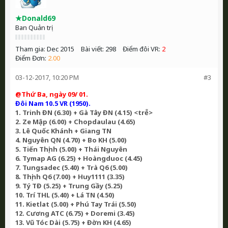
★Donald69
Ban Quản trị
Tham gia:
Dec 2015
Bài viết:
298
Điểm đôi VR:
2
Điểm Đơn:
2.00
03-12-2017, 10:20 PM
#3
@Thứ Ba, ngày 09/ 01.
Đôi Nam 10.5 VR (1950).
1. Trinh ĐN (6.30) + Gà Tây ĐN (4.15) <trễ>
2. Ze Mập (6.00) + Chopdaulau (4.65)
3. Lê Quốc Khánh + Giang TN
4. Nguyên QN (4.70) + Bo KH (5.00)
5. Tiến Thịnh (5.00) + Thái Nguyên
6. Tymap AG (6.25) + Hoàngduoc (4.45)
7. Tungsadec (5.40) + Trà Q6 (5.00)
8. Thịnh Q6 (7.00) + Huy1111 (3.35)
9. Tý TĐ (5.25) + Trung Gầy (5.25)
10. Trí THL (5.40) + Lá TN (4.50)
11. Kietlat (5.00) + Phú Tay Trái (5.50)
12. Cương ATC (6.75) + Doremi (3.45)
13. Vũ Tóc Dài (5.75) + Đờn KH (4.65)