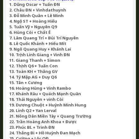
1. Dũng Oscar + Tuấn ĐN
2. Châu ĐN + Vinhdathuynh
3. Đỗ Minh Quân + Lê Minh
4. Ngộ ST + Hoàng Hiếu
5. Tuấn Vỹ + Nguyên Q9
6. Hùng Còi + Chất É
7. Lâm Quang Trí + Bùi Trí Nguyên
8. Lê Quốc Khánh + Hiếu Mít
9. Ngô Quang Huy + Khánh Lai
10. Trịnh Linh Giang + Vinh ĐN
11. Giang Thanh + Simon
12. Thịnh Q6 + Tuấn Con
13. Toàn KH + Thắng GV
14. Tý Mập AG + Duy Q6
15. Tân + Cương
16. Hoàng Hùng + Vinh Rambo
17. Khánh Râu + Quách Mạnh Quân
18. Thái Nguyên + vinh Còi
19. Dương Chuột + Huỳnh Minh Hung
20. Linh Q2 + Yan Lerval
21. Nông Dân Miền Tây + Quang Trường
22. Trần Hoàng Anh Khoa + Được
23. Phúc BL + Trinh ĐN
24. Thắng Bi + Hồ Huỳnh Đan Mạch
25. Cường + Lộc QĐ