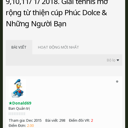
9,10,11/ 1/ 2018. Giải tennis mở
rộng từ thiện cúp Phúc Dolce &
Những Người Bạn
BÀI VIẾT
HOẠT ĐỘNG MỚI NHẤT
Bộ lọc
★Donald69
Ban Quản trị
Tham gia:
Dec 2015
Bài viết:
298
Điểm đôi VR:
2
Điểm Đơn:
2.00