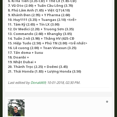
6. Kĩ Hà Tiên (3.35-CĐ) + Thế LX (1.85-CĐ)
7. Vũ Oto (2.00) + Tuấn Cầu Lông (3.70)
8. Phú Lâm Anh (1.65) + Việt Q7 (4.10)
9. Khánh Đen (2.95) + Y Pharma (2.60)
10. Huy1111 (3.35) + Tuangas (2.10) <trễ>
11. Tám Kỷ (2.65) + Tín LX (3.00)
12. Dr Medici (2.20) + Truong Sơn (3.35)
13. Commando (2.60) + Khangky (3.05)
14. Tuấn 2 nồ (3.90) + Thắng HV (625-CĐ
15. Hiệp Tudo (2.50) + Phú TN (3.00) <trễ nhất>
16. Lê cuong (2.00) + Toan Vinasun (3.25)
17. Tấn doma + Susu
18. Doanbi +
19. Nhật Dubai +
20. Thành Trọc (2.25) + Doẻmi (3.45)
21. Thái Honda (1.85) + Lượng Honda (3.50)
Last edited by
Donald69
;
10-01-2018, 02:30 PM
.