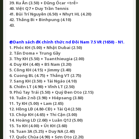
39. Ku Ân (3.50) + Dũng Ócar <trễ>
40. Việt Q7 + Duy Trần Tennis
41. Bùi Trí Nguyên (6.50) + Nhựt HL (4.20)
42. Thắng Bi + Binhpung (4.10)
43.
@Danh sách đK chính thức nd Đôi Nam 7.5 VR (1650) - N1.
1. Phóc KH (5.00) + Nhật Dubai (2.50)
2. Tấn Doma + Trung Gầy
3. Thy KH (5.50) + Tuanthieugia (2.00)
4. Duy KH (4.40) + BS Nam (3.20)
5. Công KH (4.15) + Jimmy (3.40)
6. Cuong BL (4.75) + Thắng VT (2.75)
7. Sang KH (3.50) + Tài Ngáo (4.10)
8. Chiến LT (4.90) + Vĩnh LT (2.50)
9. Phú Tay Trái (5.50) + Quý Đen Oto (2.15)
10. Tuấn 2 nồ (3.90) + Hiépsang (3.80)
11. Ty KH (5.00) + Lam (2.65)
12. Hồng LĐ (4.80-CĐ) + Tài Q4 (2.50)
13. Chóp KH (4.65) + Thi Cận (3.00)
14. Hoàng LD (2.60) + Luân Q12 (5.00)
15. To KH (4.00) + Út KH (3.60)
16. Tuan 3A (5.25) + Duy NA (2.40)
17. Quốc Chùa (4.90) + Sơn Oto (2.20)