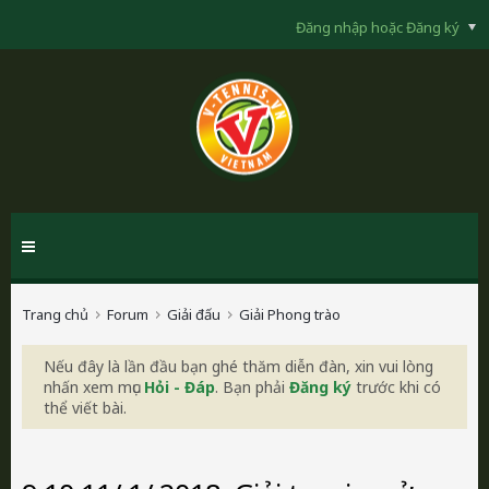
Đăng nhập hoặc Đăng ký
Trang chủ
Forum
Giải đấu
Giải Phong trào
Nếu đây là lần đầu bạn ghé thăm diễn đàn, xin vui lòng
nhấn xem mục
Hỏi - Đáp
. Bạn phải
Đăng ký
trước khi có
thể viết bài.