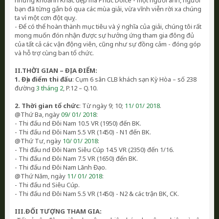
những khoảnh Khắc đẹp mà Phúc Dolce - một người anh, người
bạn đã từng gắn bó qua các mùa giải, vừa vĩnh viễn rời xa chúng
ta vì một cơn đột quỵ.
- Để có thể hoàn thành mục tiêu và ý nghĩa của giải, chúng tôi rất
mong muốn đón nhận được sự hưởng ứng tham gia đông đủ
của tất cả các vận động viên, cũng như sự đồng cảm - đóng góp
và hỗ trợ cùng ban tổ chức.
II.THỜI GIAN – ĐỊA ĐIỂM:
1. Địa điểm thi đấu
: Cụm 6 sân CLB khách sạn Kỳ Hòa – số 238
đường
3 tháng 2
, P.12 – Q.10.
2. Thời gian tổ chức
: Từ ngày 9; 10;
11/ 01/ 2018
.
@Thứ Ba, ngày
09/ 01/ 2018
:
- Thi đấu nd Đôi Nam 10.5 VR (1950) đến BK.
- Thi đấu nd Đôi Nam 5.5 VR (1450) - N1 đến BK.
@Thứ Tư, ngày
10/ 01/ 2018
:
- Thi đấu nd Đôi Nam Siêu Cúp 14.5 VR (2350) đến 1/16.
- Thi đấu nd Đôi Nam 7.5 VR (1650) đến BK.
- Thi đấu nd Đôi Nam Lãnh Đạo.
@Thứ Năm, ngày
11/ 01/ 2018
:
- Thi đấu nd Siêu Cúp.
- Thi đấu nd Đôi Nam 5.5 VR (1450) - N2 & các trận BK, CK.
III.ĐỐI TƯỢNG THAM GIA: