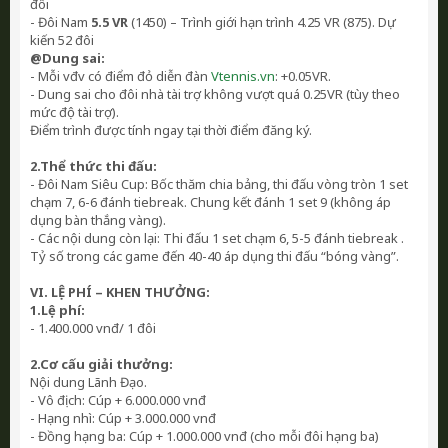
đôi
- Đôi Nam
5.5 VR
(1450) – Trình giới hạn trình 4.25 VR (875). Dự
kiến 52 đôi
@
Dung sai:
- Mỗi vđv có điểm đỏ diễn đàn
Vtennis.vn
: +0.05VR.
- Dung sai cho đôi nhà tài trợ không vượt quá 0.25VR (tùy theo
mức độ tài trợ).
Điểm trình được tính ngay tại thời điểm đăng ký.
2.Thể thức thi đấu:
- Đôi Nam Siêu Cup: Bốc thăm chia bảng, thi đấu vòng tròn 1 set
chạm 7, 6-6 đánh tiebreak. Chung kết đánh 1 set 9 (không áp
dụng bàn thắng vàng).
- Các nội dung còn lại: Thi đấu 1 set chạm 6, 5-5 đánh tiebreak .
Tỷ số trong các game đến 40-40 áp dụng thi đấu “bóng vàng”.
VI. LỆ PHÍ – KHEN THƯỞNG:
1.Lệ phí:
- 1.400.000 vnđ/ 1 đôi
2.Cơ cấu giải thưởng:
Nội dung Lãnh Đạo.
- Vô địch: Cúp + 6.000.000 vnđ
- Hạng nhì: Cúp + 3.000.000 vnđ
- Đồng hạng ba: Cúp + 1.000.000 vnđ (cho mỗi đôi hạng ba)