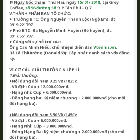
@
Ngày bốc thăm
: Thứ Hai, ngày
15/ 01/ 2018
, tại Grey
Coffee,
số 56 đường Số
9, P.Tân Phú - Q.7.
V.THÀNH PHẦN BAN TỔ CHỨC:
+ Trưởng BTC:
Ông Nguyễn Thanh Lộc
(Ng
ộ
Em), đt:
0919.221797.
+ Phó BTC: Bà Nguy
ễn Minh Huyền
(Be
́ huyền
), đt:
0917.551797.
+ Cùng với sự hỗ trợ của:
Ô
ng Cao Minh Hiếu, chủ nhiệm diễn đàn
Vtennis.vn
.
Ba
̀ Lê Thị Hường
(
Donald
69): C
ập nhật danh sách vđv đăng
ký
.
VI.CƠ CẤU GIẢI THƯỞNG & LỆ PHÍ:
1.Giải thưởng:
+Nội dung đôi nam 9.25 VR (1825):
- Vô địch: Cúp + 12.000.000vnđ.
- Hạng nhì: Cúp + 6.000.000vnđ.
- Đồng hạng ba: Kỷ niệm chương + 2.000.000vnđ (cho mỗi
đôi hạng ba).
+Nội dung đôi nam 5.50 VR (1450):
- Vô địch: Cúp + 6.000.000vnđ.
- Hạng Nhì: Cúp + 3.000.000vnđ.
- Đồng Hạng Ba: Kỷ niệm chương + 2.000.000vnđ (cho mỗi
đôi hạng ba).