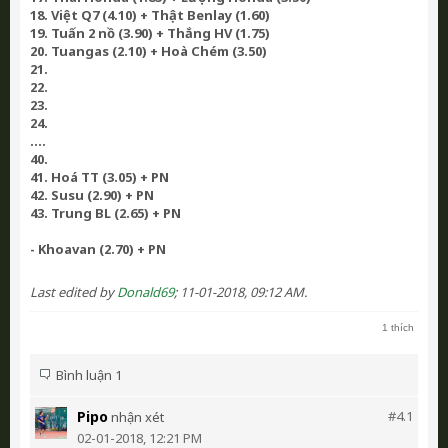
18. Việt Q7 (4.10) + Thật Benlay (1.60)
19. Tuấn 2 nồ (3.90) + Thắng HV (1.75)
20. Tuangas (2.10) + Hoà Chém (3.50)
21.
22.
23.
24.
....
40.
41. Hoá TT (3.05) + PN
42. Susu (2.90) + PN
43. Trung BL (2.65) + PN
- Khoavan (2.70) + PN
Last edited by
Donald69
;
11-01-2018, 09:12 AM
.
1 thích
Bình luận 1
Pipo
#4.
1
nhận xét
02-01-2018, 12:21 PM