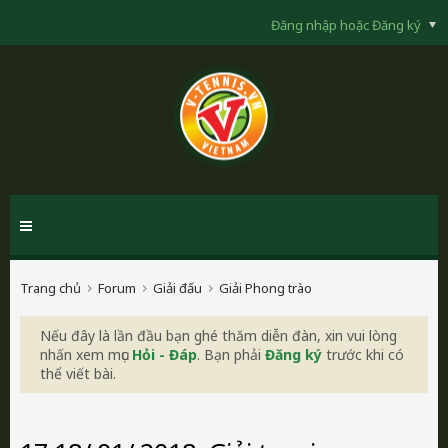
Đăng nhập hoặc Đăng ký
Trang chủ
Forum
Giải đấu
Giải Phong trào
Nếu đây là lần đầu bạn ghé thăm diễn đàn, xin vui lòng
nhấn xem mục
Hỏi - Đáp
. Bạn phải
Đăng ký
trước khi có
thể viết bài.