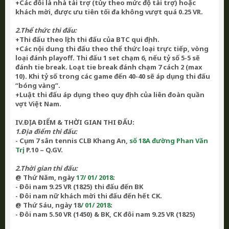
+Các đôi là nhà tài trợ (tùy theo mức độ tài trợ) hoặc
khách mời, được ưu tiên tối đa không vượt quá 0.25 VR.
2.Thể thức thi đấu:
+Thi đấu theo lịch thi đấu của BTC qui định.
+Các nội dung thi đấu theo thể thức loại trực tiếp, vòng
loại đánh playoff. Thi đấu 1 set chạm 6, nếu tỷ số 5-5 sẽ
đánh tie break. Loạt tie break đánh chạm 7 cách 2 (max
10).
Khi tỷ số trong các game đến 40-40 sẽ áp dụng thi đấu
“bóng vàng”.
+Luật thi đấu áp dụng theo quy định của liên đoàn quần
vợt Việt Nam.
IV.ĐỊA ĐIỂM & THỜI GIAN THI ĐẤU:
1.Địa điểm thi đấu:
- Cụm 7 sân tennis CLB Khang An
,
số
18A
đường
Phan Văn
Trị
, P.10 – Q.GV.
2.Thời gian thi đấu:
@ Thứ Năm, ngày
17/ 01/ 2018
:
- Đôi nam 9.25 VR (1825)
thi đấu đến BK
- Đôi nam nữ khách mời thi đấu đến hết CK.
@
Thứ Sáu, ngày 18
/ 01/ 2018
:
- Đôi nam 5.50 VR (1450) & BK, CK đôi nam 9.25 VR (1825)