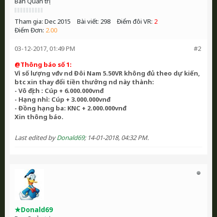
Ban Quản trị
Tham gia:
Dec 2015
Bài viết:
298
Điểm đôi VR:
2
Điểm Đơn:
2.00
03-12-2017, 01:49 PM
#2
@Thông báo số 1:
Vì số lượng vđv nd Đôi Nam 5.50VR không đủ theo dự kiến,
btc xin thay đổi tiền thưởng nd này thành:
- Vô địch : Cúp + 6.000.000vnđ
- Hạng nhì: Cúp + 3.000.000vnđ
- Đồng hạng ba: KNC + 2.000.000vnđ
Xin thông báo.
Last edited by
Donald69
;
14-01-2018, 04:32 PM
.
★Donald69