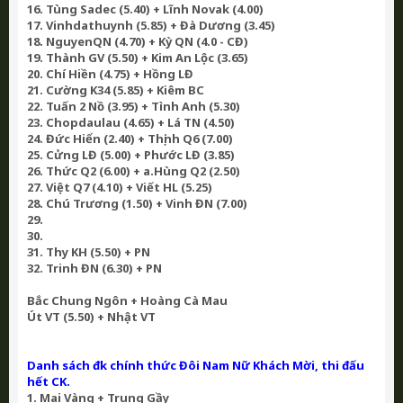
16. Tùng Sadec (5.40) + Lĩnh Novak (4.00)
17. Vinhdathuynh (5.85) + Đà Dương (3.45)
18. NguyenQN (4.70) + Kỳ QN (4.0 - CĐ)
19. Thành GV (5.50) + Kim An Lộc (3.65)
20. Chí Hiền (4.75) + Hồng LĐ
21. Cường K34 (5.85) + Kiêm BC
22. Tuấn 2 Nồ (3.95) + Tình Anh (5.30)
23. Chopdaulau (4.65) + Lá TN (4.50)
24. Đức Hiển (2.40) + Thịnh Q6 (7.00)
25. Cửng LĐ (5.00) + Phước LĐ (3.85)
26. Thức Q2 (6.00) + a.Hùng Q2 (2.50)
27. Việt Q7 (4.10) + Viết HL (5.25)
28. Chú Trương (1.50) + Vinh ĐN (7.00)
29.
30.
31. Thy KH (5.50) + PN
32. Trinh ĐN (6.30) + PN
Bắc Chung Ngôn + Hoàng Cà Mau
Út VT (5.50) + Nhật VT
Danh sách đk chính thức Đôi Nam Nữ Khách Mời, thi đấu
hết CK.
1. Mai Vàng + Trung Gầy