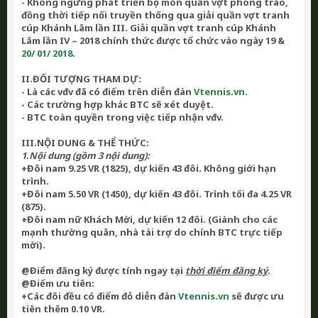
- Kh
ông ngừng phát triển bộ môn quần vợt phong trào
,
đồng thời t
iếp nối truyền thống qua
giải quần vợt tranh
cúp
Khánh Lâm lần III. Giải quần vợt tranh cúp Khánh
Lâm lần IV –
2018 ch
ính thức được tổ chức vào ngày 19 &
20
/ 01/ 2018
.
II.ĐỐI TƯỢNG THAM DỰ:
- Là các vđv đã có điểm trên diễn đàn
Vtennis.vn
.
- Các trường hợp khác BTC sẽ xét duyệt.
- BTC toàn quyền trong việc tiếp nhận vđv.
III.NỘI DUNG & THỂ THỨC:
1.Nội dung (gồm 3 nội dung):
+Đôi nam
9.25 VR
(1825), dự kiến 43 đôi. Không giới hạn
trình.
+Đôi nam
5.50 VR
(1450), dự kiến 43 đôi. Trình tối đa 4.25 VR
(875).
+Đôi nam nữ Khách Mời
, dự kiến 12 đôi. (Giành cho các
mạnh thường quân, nhà tài trợ do chính BTC trực tiếp
mời).
@Điểm đăng ký được tính ngay tại
thời điểm đăng ký
.
@Điểm ưu tiên:
+Các đôi đều có điểm đỏ diễn đàn
Vtennis.vn
sẽ được ưu
tiên thêm 0.10 VR.