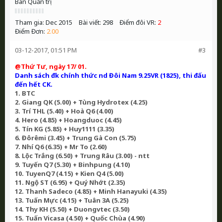
Ban Quản trị
Tham gia:
Dec 2015
Bài viết:
298
Điểm đôi VR:
2
Điểm Đơn:
2.00
03-12-2017, 01:51 PM
#3
@Thứ Tư, ngày 17/ 01.
Danh sách đk chính thức nd Đôi Nam 9.25VR (1825), thi đấu
đến hết CK.
1. BTC
2. Giang QK (5.00) + Tùng Hydrotex (4.25)
3. Trí THL (5.40) + Hoà Q6 (4.00)
4. Hero (4.85) + Hoangduoc (4.45)
5. Tín KG (5.85) + Huy1111 (3.35)
6. Đôrêmi (3.45) + Trung Gà Con (5.75)
7. Nhí Q6 (6.35) + Mr To (2.60)
8. Lộc Trắng (6.50) + Trung Râu (3.00) - ntt
9. Tuyến Q7 (5.30) + Binhpung (4.10)
10. TuyenQ7 (4.15) + Kien Q4 (5.00)
11. Ngộ ST (6.95) + Quý Nhớt (2.35)
12. Thanh Sadeco (4.85) + Minh Hanayuki (4.35)
13. Tuấn Mực (4.15) + Tuân 3A (5.25)
14. Thy KH (5.50) + Duongvtec (3.50)
15. Tuấn Vicasa (4.50) + Quốc Chùa (4.90)