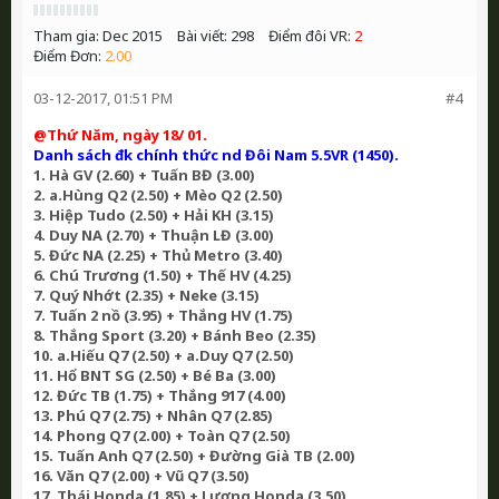
Tham gia:
Dec 2015
Bài viết:
298
Điểm đôi VR:
2
Điểm Đơn:
2.00
03-12-2017, 01:51 PM
#4
@Thứ Năm, ngày 18/ 01.
Danh sách đk chính thức nd Đôi Nam 5.5VR (1450).
1. Hà GV (2.60) + Tuấn BĐ (3.00)
2. a.Hùng Q2 (2.50) + Mèo Q2 (2.50)
3. Hiệp Tudo (2.50) + Hải KH (3.15)
4. Duy NA (2.70) + Thuận LĐ (3.00)
5. Đức NA (2.25) + Thủ Metro (3.40)
6. Chú Trương (1.50) + Thế HV (4.25)
7. Quý Nhớt (2.35) + Neke (3.15)
7. Tuấn 2 nồ (3.95) + Thắng HV (1.75)
8. Thắng Sport (3.20) + Bánh Beo (2.35)
10. a.Hiếu Q7 (2.50) + a.Duy Q7 (2.50)
11. Hổ BNT SG (2.50) + Bé Ba (3.00)
12. Đức TB (1.75) + Thắng 917 (4.00)
13. Phú Q7 (2.75) + Nhân Q7 (2.85)
14. Phong Q7 (2.00) + Toàn Q7 (2.50)
15. Tuấn Anh Q7 (2.50) + Đường Già TB (2.00)
16. Văn Q7 (2.00) + Vũ Q7 (3.50)
17. Thái Honda (1.85) + Lượng Honda (3.50)