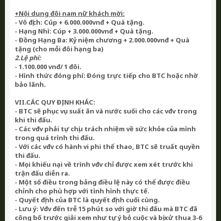
+Nội dung đôi nam nữ khách mời:
- Vô địch: Cúp + 6.000.000vnđ + Quà tặng.
- Hạng Nhì: Cúp + 3.000.000vnđ + Quà tặng.
- Đồng Hạng Ba: Kỷ niệm chương + 2.000.000vnđ + Quà
tặng (cho mỗi đôi hạng ba)
2.Lệ phí:
- 1.100.000 vnđ/ 1 đôi.
- H
ình thức đóng phí: Đóng trực tiếp cho BTC hoặc nhờ
bảo lãnh.
VII.CÁC QUY ĐỊNH KHÁC:
- BTC sẽ phục vụ suất ăn và nước suối cho các vđv trong
khi thi đấu.
- Các vđv phải tự chịu trách nhiệm về sức khỏe của mình
trong quá trình thi đấu.
- Với các vđv có hành vi phi thể thao, BTC sẽ truất quyền
thi đấu.
- Mọi khiếu nại về trình vđv chỉ được xem xét trước khi
trận đấu diễn ra.
- Một số điều trong bảng điều lệ này có thể được điều
chỉnh cho phù hợp với tình hình thực tế.
- Quyết định của BTC là quyết định cuối cùng.
-
Lưu ý
: Vđv đến trễ 15 phút so với giờ thi đấu mà BTC đã
công bố trước giải xem như tự ý bỏ cuộc và bị xử thua 3-6