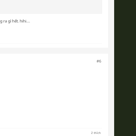
a gì hết. hihi....
#6
2 thích