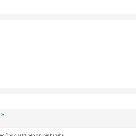
theo Ông qua tới bên này nè! hahaha