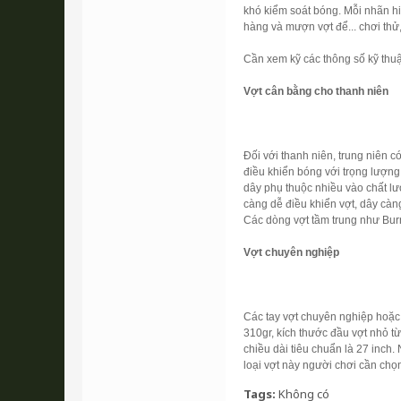
khó kiểm soát bóng. Mỗi nhãn hi
hàng và mượn vợt để... chơi thử
Cần xem kỹ các thông số kỹ thuậ
Vợt cân bằng cho thanh niên
Đối với thanh niên, trung niên có
điều khiển bóng với trọng lượng
dây phụ thuộc nhiều vào chất lư
càng dễ điều khiển vợt, dây cà
Các dòng vợt tầm trung như Burn
Vợt chuyên nghiệp
Các tay vợt chuyên nghiệp hoặc 
310gr, kích thước đầu vợt nhỏ t
chiều dài tiêu chuẩn là 27 inch
loại vợt này người chơi cần chọn
Tags:
Không có