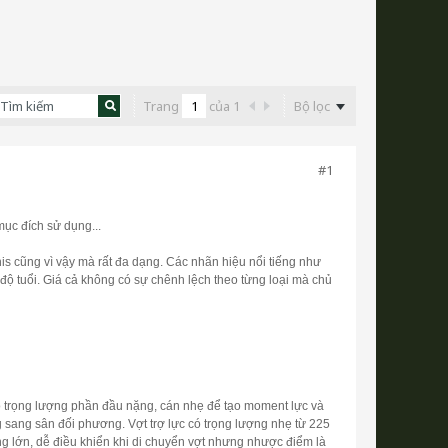
Trang
của
1
Bộ lọc
#1
mục đích sử dụng...
is cũng vì vậy mà rất đa dạng. Các nhãn hiệu nổi tiếng như
độ tuổi. Giá cả không có sự chênh lệch theo từng loại mà chủ
ho trọng lượng phần đầu nặng, cán nhẹ để tạo moment lực và
g sang sân đối phương. Vợt trợ lực có trọng lượng nhẹ từ 225
bóng lớn, dễ điều khiển khi di chuyển vợt nhưng nhược điểm là