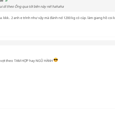
am
ui dí theo Ông qua tới bên này nè! hahaha
. kkk.. 2 anh e trình như vậy mà đánh nd 1200 kg có cúp. làm giang hồ coi kg r
n vợt theo TAM HỢP hay NGŨ HÀNH