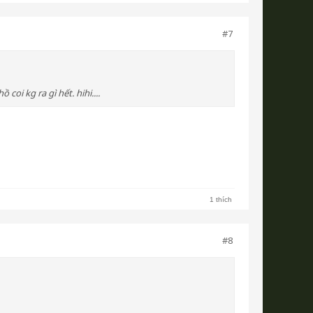
#7
oi kg ra gì hết. hihi....
1 thích
#8