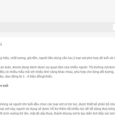
i
g hiệu, chất lượng, giá tiền, người tiêu dùng cần lưu ý loại vợt phù hợp độ tuổi và 
á an toàn, tennis đang dành được sự quan tâm của nhiều người. Thị trường vợt tenn
 đều có nhiều mẫu mã với nhiều tính năng khác nhau, phù hợp cho từng đối tượng, 
u, dao động từ 1 - 4 triệu đồng/chiếc.
n tuổi
hòng và người lớn tuổi đều chọn các loại vợt có trợ lực, được thiết kế phân bổ c
loại vợt này, người sử dụng sẽ được hỗ trợ thêm rất nhiều lực để dễ dàng đưa bón
105 inch vuông trở lên, mật độ dây thưa, thành khung vợt to tạo diện tích tiếp xúc 