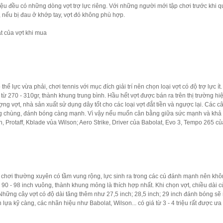
ệu đều có những dòng vợt trợ lực riêng. Với những người mới tập chơi trước khi 
, nếu bị đau ở khớp tay, vợt đó không phù hợp.
t của vợt khi mua
 thể lực vừa phải, chơi tennis với mục đích giải trí nên chọn loại vợt có độ trợ lực
 từ 270 - 310gr, thành khung trung bình. Hầu hết vợt được bán ra trên thị trường 
ợng vợt, nhà sản xuất sử dụng dây tốt cho các loại vợt đắt tiền và ngược lại. Các
ng chùng, đánh bóng càng mạnh. Vì vậy nếu muốn cân bằng giữa sức mạnh và khả nă
, Protaff, Kblade vủa Wilson; Aero Strike, Driver của Babolat, Evo 3, Tempo 265 c
chơi thường xuyên có tầm vung rộng, lực sinh ra trong các cú đánh mạnh nên không
ừ 90 - 98 inch vuông, thành khung mỏng là thích hợp nhất. Khi chọn vợt, chiều dài
. Những cây vợt có độ dài tăng thêm như 27,5 inch; 28,5 inch; 29 inch đánh bóng s
 lựa kỹ càng, các nhãn hiệu như Babolat, Wilson... có giá từ 3 - 4 triệu rất được ư