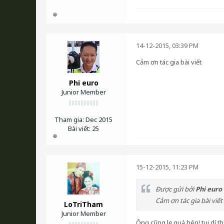
14-12-2015, 03:39 PM
Cảm ơn tác gia bài viết
Phi euro
Junior Member
Tham gia:
Dec 2015
Bài viết:
25
15-12-2015, 11:23 PM
Được gửi bởi
Phi euro
Cảm ơn tác gia bài viết
LoTriTham
Junior Member
Ông cũng lẹ quá hén! tui dí 