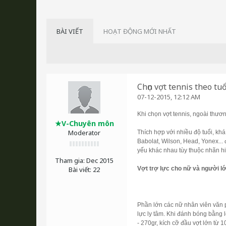
BÀI VIẾT
HOẠT ĐỘNG MỚI NHẤT
Chọn vợt tennis theo tuổ
07-12-2015, 12:12 AM
Khi chọn vợt tennis, ngoài thươn
★V-Chuyên môn
Moderator
Thích hợp với nhiều độ tuổi, kh
Babolat, Wilson, Head, Yonex...
yếu khác nhau tùy thuộc nhãn hiệ
Tham gia:
Dec 2015
Bài viết:
22
Vợt trợ lực cho nữ và người lớ
Phần lớn các nữ nhân viên văn p
lực ly tâm. Khi đánh bóng bằng 
- 270gr, kích cỡ đầu vợt lớn từ 