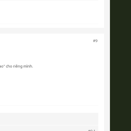
#9
đao" cho riêng mình.