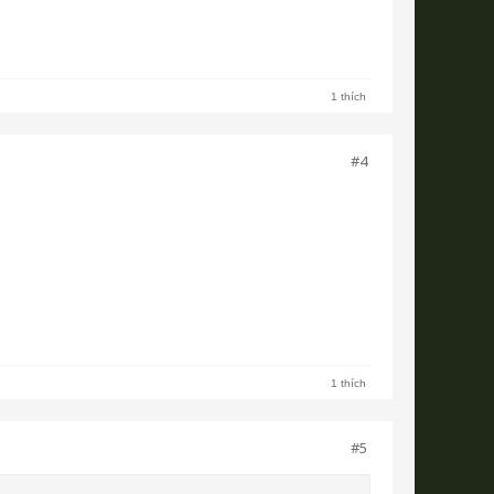
1 thích
#4
1 thích
#5