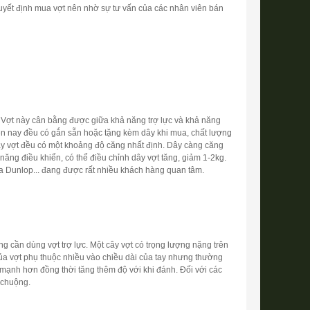
quyết định mua vợt nên nhờ sự tư vấn của các nhân viên bán
 ít. Vợt này cân bằng được giữa khả năng trợ lực và khả năng
hiện nay đều có gắn sẵn hoặc tặng kèm dây khi mua, chất lượng
 cây vợt đều có một khoảng độ căng nhất định. Dây càng căng
ng điều khiển, có thể điều chỉnh dây vợt tăng, giảm 1-2kg.
ủa Dunlop... đang được rất nhiều khách hàng quan tâm.
 cần dùng vợt trợ lực. Một cây vợt có trọng lượng nặng trên
 của vợt phụ thuộc nhiều vào chiều dài của tay nhưng thường
ẽ mạnh hơn đồng thời tăng thêm độ với khi đánh. Đối với các
a chuộng.