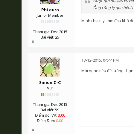
Được gửi bởi
LoTriTh
Ông cũng lẹ quá hén! t
Phi euro
Junior Member
Mình chia tay sớm đau khổ đi a
Tham gia:
Dec 2015
Bài viết:
25
18-12-2015, 04:44 PM
Mới nghe tiêu đề tưởng chọ
Simon C-C
VIP
Tham gia:
Dec 2015
Bài viết:
59
Điểm đôi VR:
3.00
Điểm Đơn:
0.00