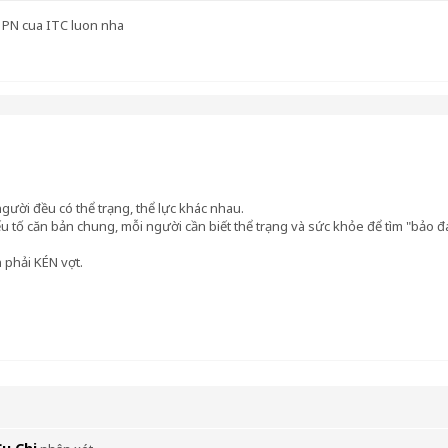
1 PN cua ITC luon nha
gười đều có thể trạng, thể lực khác nhau.
yếu tố căn bản chung, mỗi người cần biết thể trạng và sức khỏe để tìm "bảo 
n phải KÉN vợt.