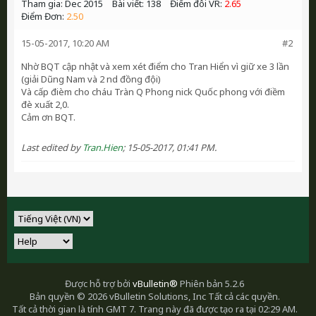
Tham gia:
Dec 2015
Bài viết:
138
Điểm đôi VR:
2.65
Điểm Đơn:
2.50
15-05-2017, 10:20 AM
#2
Nhờ BQT cập nhật và xem xét điểm cho Tran Hiển vì giữ xe 3 lần
(giải Dũng Nam và 2 nd đồng đội)
Và cấp đièm cho cháu Tràn Q Phong nick Quốc phong với điềm
đè xuất 2,0.
Cảm ơn BQT.
Last edited by
Tran.Hien
;
15-05-2017, 01:41 PM
.
Được hỗ trợ bởi
vBulletin®
Phiên bản 5.2.6
Bản quyền © 2026 vBulletin Solutions, Inc Tất cả các quyền.
Tất cả thời gian là tính GMT 7. Trang này đã được tạo ra tại 02:29 AM.