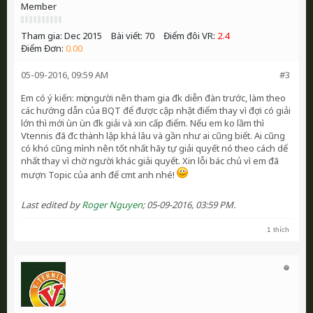
Member
Tham gia:
Dec 2015
Bài viết:
70
Điểm đôi VR:
2.4
Điểm Đơn:
0.00
05-09-2016, 09:59 AM
#3
Em có ý kiến: mọi người nên tham gia đk diễn đàn trước, làm theo
các hướng dẫn của BQT để được cập nhật điểm thay vì đợi có giải
lớn thì mới ùn ùn đk giải và xin cấp điểm. Nếu em ko lầm thì
Vtennis đã đc thành lập khá lâu và gần như ai cũng biết. Ai cũng
có khó cũng mình nên tốt nhất hãy tự giải quyết nó theo cách dể
nhất thay vì chờ người khác giải quyết. Xin lỗi bác chủ vì em đã
mượn Topic của anh để cmt anh nhé!
Last edited by
Roger Nguyen
;
05-09-2016, 03:59 PM
.
1 thích