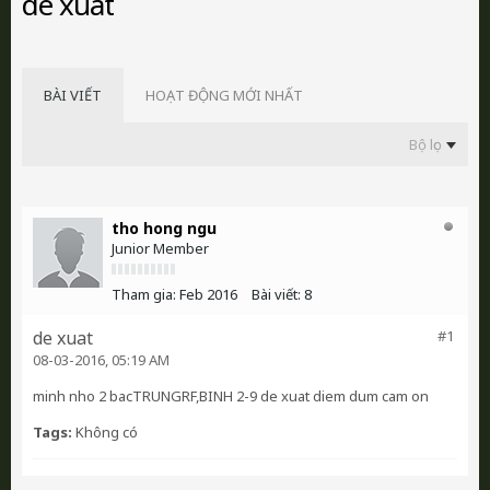
de xuat
BÀI VIẾT
HOẠT ĐỘNG MỚI NHẤT
Bộ lọc
tho hong ngu
Junior Member
Tham gia:
Feb 2016
Bài viết:
8
de xuat
#1
08-03-2016, 05:19 AM
minh nho 2 bacTRUNGRF,BINH 2-9 de xuat diem dum cam on
Tags:
Không có