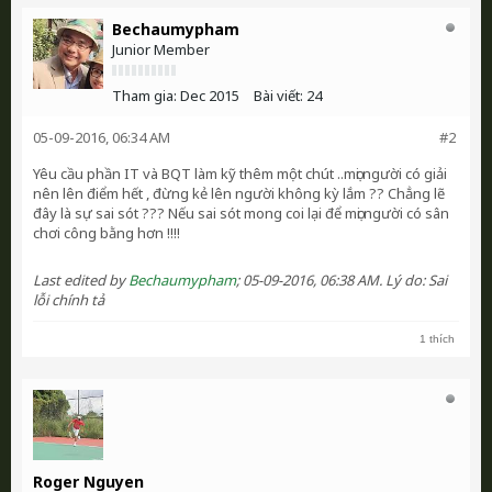
Bechaumypham
Junior Member
Tham gia:
Dec 2015
Bài viết:
24
05-09-2016, 06:34 AM
#2
Yêu cầu phần IT và BQT làm kỹ thêm một chút ..mọi người có giải
nên lên điểm hết , đừng kẻ lên người không kỳ lắm ?? Chẳng lẽ
đây là sự sai sót ??? Nếu sai sót mong coi lại để mọi người có sân
chơi công bằng hơn !!!!
Last edited by
Bechaumypham
;
05-09-2016, 06:38 AM
.
Lý do:
Sai
lỗi chính tả
1 thích
Roger Nguyen