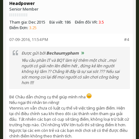
Headpower
Senior Member
Tham gia:
Dec 2015
Bài viết:
186
Điểm đôi VR:
3.5
Điểm Đơn:
3.25
07-09-2016, 11:54 PM
#4
Được gửi bởi
Bechaumypham
Yêu cầu phần IT và BQT làm kỹ thêm một chút ..mọi
người có giải nên lên điểm hết , đừng kẻ lên người
không kỳ lắm ?? Chẳng lẽ đây là sự sai sót ??? Nếu sai
sót mong coi lại để mọi người có sân chơi công bằng
hơn !!!!
Bé Châu dẫn chứng cụ thể giúp mình nha
Nếu ngại thì nhắn tin riêng!
Vtennis.vn vẫn chưa có luật cụ thể về việc tăng giảm điểm. Hiện
tại chỉ điều chỉnh sau khi theo dõi các thành viên tham gia giải
đấu. Tất nhiên các bạn có cup sẽ tăng điểm, không loại trừ bất cứ
trường hợp nào. Chỉ những VĐV lớn tuổi thì sẽ tăng điểm ít hơn.
Ngược lại các em còn trẻ và các bạn mới chơi sẽ có thể được điều
chỉnh điểm không theo thành tích.