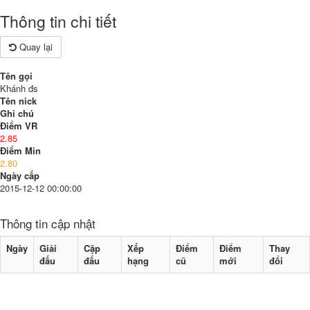
Thông tin chi tiết
Quay lại
Tên gọi
Khánh đs
Tên nick
Ghi chú
Điểm VR
2.85
Điểm Min
2.80
Ngày cấp
2015-12-12 00:00:00
Thông tin cập nhật
Ngày
Giải
Cặp
Xếp
Điểm
Điểm
Thay
đấu
đấu
hạng
cũ
mới
đổi