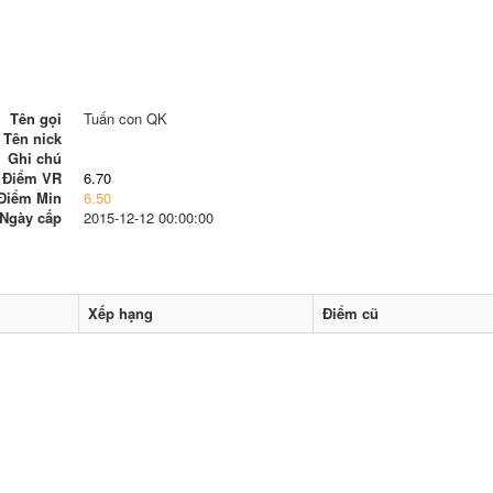
Tên gọi
Tuấn con QK
Tên nick
Ghi chú
Điểm VR
6.70
Điểm Min
6.50
Ngày cấp
2015-12-12 00:00:00
Xếp hạng
Điểm cũ