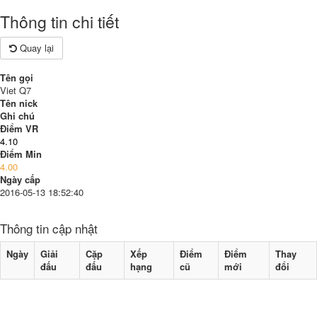
Thông tin chi tiết
Quay lại
Tên gọi
Viet Q7
Tên nick
Ghi chú
Điểm VR
4.10
Điểm Min
4.00
Ngày cấp
2016-05-13 18:52:40
Thông tin cập nhật
Ngày
Giải
Cặp
Xếp
Điểm
Điểm
Thay
đấu
đấu
hạng
cũ
mới
đổi