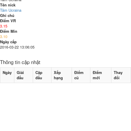
Tên nick
Tâm Ucraina
Ghi chú
Điểm VR
3.15
Điểm Min
3.10
Ngày cấp
2016-03-22 13:06:05
Thông tin cập nhật
Ngày
Giải
Cặp
Xếp
Điểm
Điểm
Thay
đấu
đấu
hạng
cũ
mới
đổi