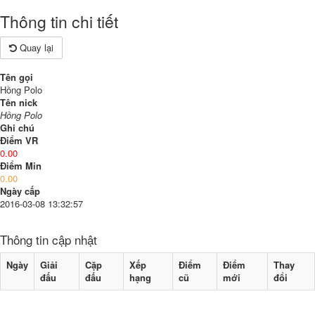
Thông tin chi tiết
Quay lại
Tên gọi
Hồng Polo
Tên nick
Hồng Polo
Ghi chú
Điểm VR
0.00
Điểm Min
0.00
Ngày cấp
2016-03-08 13:32:57
Thông tin cập nhật
Ngày
Giải
Cặp
Xếp
Điểm
Điểm
Thay
đấu
đấu
hạng
cũ
mới
đổi